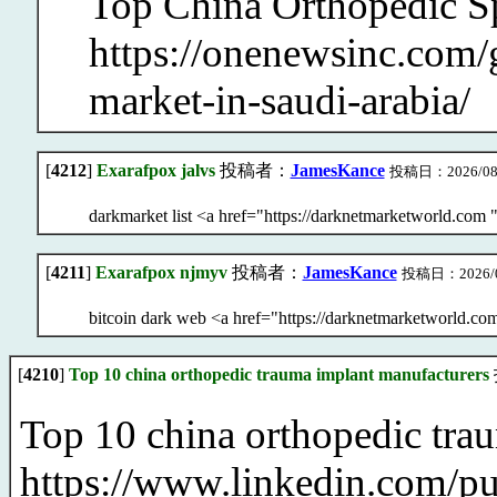
Top China Orthopedic S
https://onenewsinc.com/
market-in-saudi-arabia/
[
4212
]
Exarafpox jalvs
投稿者：
JamesKance
投稿日：2026/08/08
darkmarket list <a href="https://darknetmarketworld.com 
[
4211
]
Exarafpox njmyv
投稿者：
JamesKance
投稿日：2026/08/
bitcoin dark web <a href="https://darknetmarketworld.co
[
4210
]
Top 10 china orthopedic trauma implant manufacturers
Top 10 china orthopedic tra
https://www.linkedin.com/pu