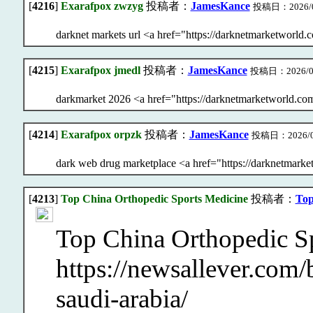
[
4216
]
Exarafpox zwzyg
投稿者：
JamesKance
投稿日：2026/08/
darknet markets url <a href="https://darknetmarketworld.
[
4215
]
Exarafpox jmedl
投稿者：
JamesKance
投稿日：2026/08/0
darkmarket 2026 <a href="https://darknetmarketworld.co
[
4214
]
Exarafpox orpzk
投稿者：
JamesKance
投稿日：2026/08/
dark web drug marketplace <a href="https://darknetmark
[
4213
]
Top China Orthopedic Sports Medicine
投稿者：
Top
Top China Orthopedic S
https://newsallever.com/
saudi-arabia/