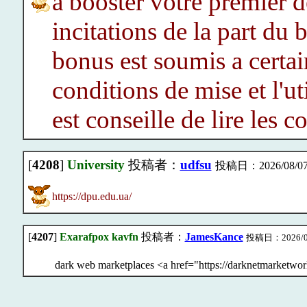
a booster votre premier d
incitations de la part d
bonus est soumis a certai
conditions de mise et l'ut
est conseille de lire les c
[
4208
]
University
投稿者：
udfsu
投稿日：2026/08/07(F
https://dpu.edu.ua/
[
4207
]
Exarafpox kavfn
投稿者：
JamesKance
投稿日：2026/08/
dark web marketplaces <a href="https://darknetmarketwo