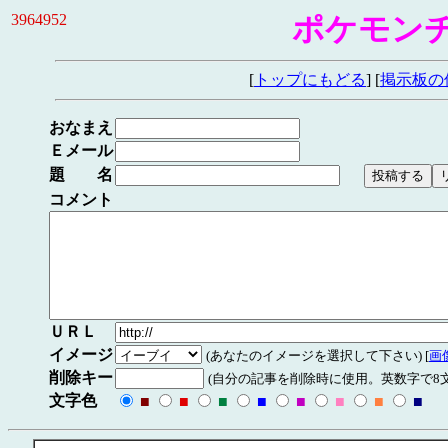
3964952
ポケモン
[
トップにもどる
] [
掲示板の
おなまえ
Ｅメール
題 名
コメント
ＵＲＬ
イメージ
(あなたのイメージを選択して下さい) [
画
削除キー
(自分の記事を削除時に使用。英数字で8文
文字色
■
■
■
■
■
■
■
■