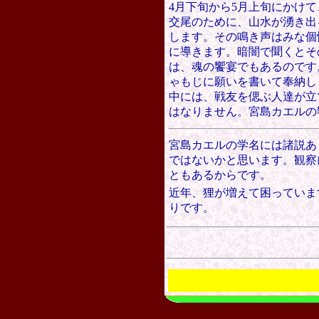
4月下旬から5月上旬にかけ
交尾のために、山水が湧き出
します。その鳴き声はみな個
に導きます。暗闇で聞くとそ
は、魂の饗宴でもあるのです
ゃもじに願いを書いて奉納し
中には、戦友を偲ぶ人達が立
はなりません。宮島カエルの
宮島カエルの学名には諸説あ
ではないかと思います。観察
ともあるからです。
近年、狸が増えて困っていま
りです。