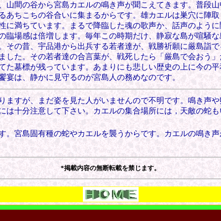
て、山間の谷から宮島カエルの鳴き声が聞こえてきます。普段
るあちこちの谷合いに集まるからです。雄カエルは巣穴に陣取
性に満ちています。まるで降臨した魂の歌声か、話声のように
の臨場感は倍増します。毎年この時期だけ、静寂な島が喧騒な
。その昔、宇品港から出兵する若者達が、戦勝祈願に厳島詣で
ました。その若者達の合言葉が、戦死したら「厳島で会おう」
てた墓標が残っています。あまりにも悲しい歴史の上に今の平
饗宴は、静かに見守るのが宮島人の務めなのです。
りますが、まだ姿を見た人がいませんので不明です。鳴き声や
には十分注意して下さい。カエルの集合場所には，天敵の蛇も
す。宮島固有種の蛇やカエルを襲うからです。カエルの鳴き声
*掲載内容の無断転載を禁じます。