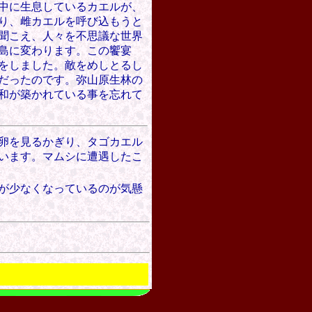
山中に生息しているカエルが、
り、雌カエルを呼び込もうと
聞こえ、人々を不思議な世界
島に変わります。この饗宴
をしました。敵をめしとるし
だったのです。弥山原生林の
和が築かれている事を忘れて
卵を見るかぎり、タゴカエル
います。マムシに遭遇したこ
が少なくなっているのが気懸