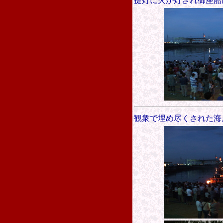
提灯に火が灯され御座船
観衆で埋め尽くされた海