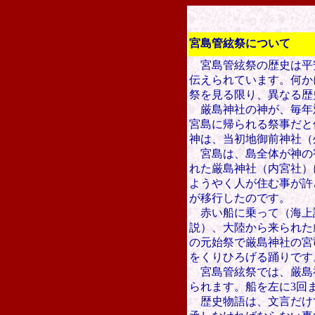
宮島管絃祭について
宮島管絃祭の歴史は平
伝えられています。何か
祭を見る限り、異なる歴
厳島神社の神が、毎年
宮島に帰られる祭事だと
神は、当初地御前神社（
宮島は、島全体が神の
れた厳島神社（内宮社）
ようやく人が住む事が許
が移行したのです。
赤い船に乗って（海上
説）、大陸から来られた
の元始祭で厳島神社の宮
をくりひろげる
踊りです
宮島管絃祭では、厳島
られます。
船を左に3回
歴史物語は、
文言だけ