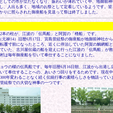
としての市が立たなくなり、賑わいが薄れていく中、地御前神
し、人出も多く、地域のお祭として定着しているようです。皆
かりに照らされた御座船を見送って祭は終了しました。
2本の柱が、江波の「伝馬船」と阿賀の「櫓船」です。
（元禄14）旧暦6月17日、宮島管絃祭の御座船が地御前神社か
転覆寸前になったところ、近くに停泊していた阿賀の鯛網船と
ていた、古川屋伝蔵の船を迎えに行った江波の「伝馬船」が救
村は毎年御座船を引いて奉仕することになりました。
チョウの櫂の伝馬船です。毎年旧暦6月16日朝、江波から出港
いて奉仕すること
への、あいさつ回りをするためです。現在中
300年変わることなく続く伝統行事の素晴らしさを物語ってい
管絃祭での大切な神事の一つです。