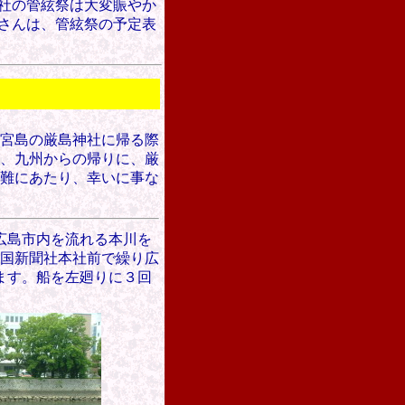
社の管絃祭は大変賑やか
さんは、管絃祭の予定表
ら宮島の厳島神社に帰る際
、九州からの帰りに、厳
難にあたり、幸いに事な
し広島市内を流れる本川を
国新聞社本社前で繰り広
ます。船を左廻りに３回