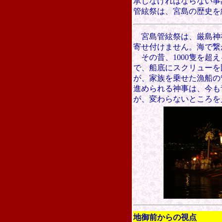
承しなければならない事
管絃祭は、宮島の歴史を
宮島管絃祭は、厳島神
寄せ付けません。海で繋
その昔、1000隻を超
で、船底にスクリューを
が、家族を乗せた漁船の
進められる神事は、今も
が、変わらないところを
地御前からの視点