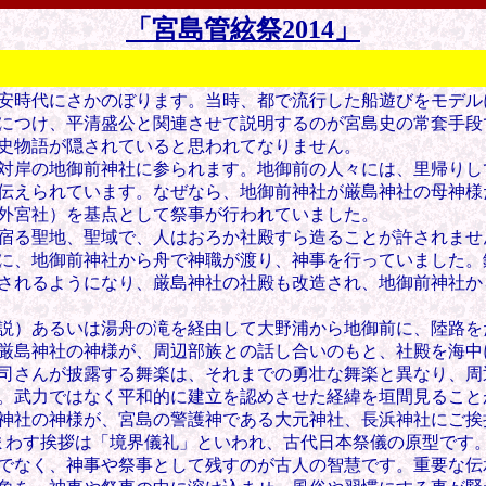
「宮島管絃祭2014」
安時代にさかのぼります。当時、都で流行した船遊びをモデル
につけ、平清盛公と関連させて説明するのが宮島史の常套手段
史物語が隠されていると思われてなりません。
対岸の地御前神社に参られます。地御前の人々には、里帰りし
伝えられています。なぜなら、地御前神社が厳島神社の母神様
外宮社）を基点として祭事が行われていました。
宿る聖地、聖域で、人はおろか社殿すら造ることが許されませ
に、地御前神社から舟で神職が渡り、神事を行っていました。
されるようになり、厳島神社の社殿も改造され、地御前神社か
説）あるいは湯舟の滝を経由して大野浦から地御前に、陸路を
厳島神社の神様が、周辺部族との話し合いのもと、社殿を海中
司さんが披露する舞楽は、それまでの勇壮な舞楽と異なり、
周
。武力ではなく平和的に建立を認めさせた経緯を垣間見ること
神社の神様が、宮島の警護神である大元神社、長浜神社にご挨
まわす
挨拶は「境界儀礼」といわれ、古代日本祭儀の原型です
でなく、
神事や祭事として残すのが
古人の智慧です。
重要な
伝