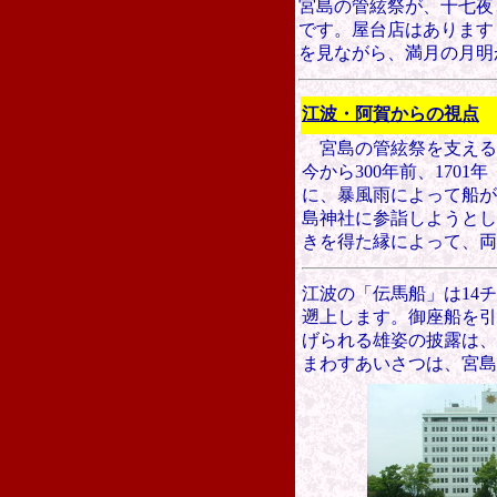
宮島の管絃祭が、十七夜
です。屋台店はあります
を見ながら、満月の月明
江波・阿賀からの視点
宮島の管絃祭を支える
今から300年前、1701
年
に、暴風雨によって船が
島神社に参詣しようとし
きを得た縁によって、両
江波の「伝馬船」は14
遡上します。
御座船を引
げられる
雄姿の披露は、
まわすあいさつは、宮島