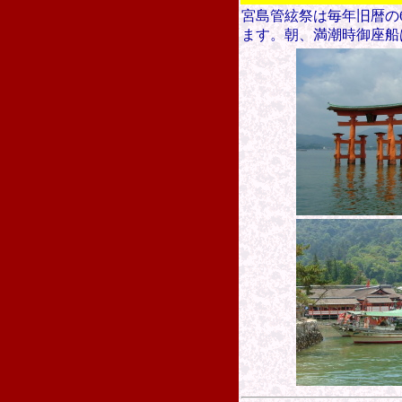
宮島管絃祭は毎年旧暦の
ます。
朝、満潮時御座船