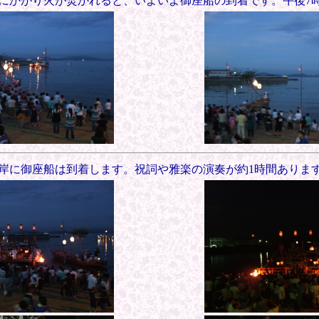
にかがり火が焚かれると、いよいよ御座船の到着です。午後7時
岸に御座船は到着します。祝詞や雅楽の演奏が約1時間ありま