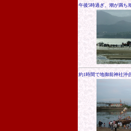
午後5時過ぎ、潮が満ち
約1時間で地御前神社沖