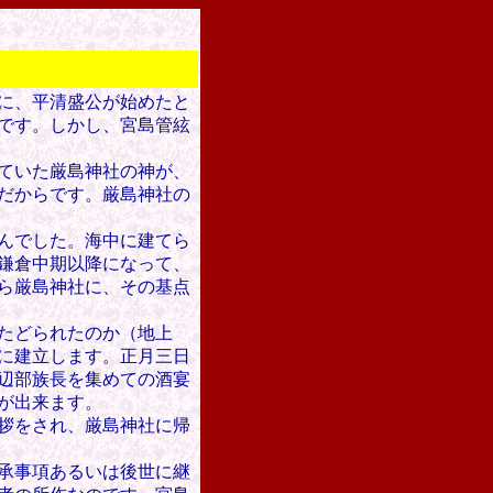
に、平清盛
公
が始めたと
です。しかし、宮島管絃
ていた厳島神社の神が、
だからです。厳島神社の
んでした。海中に建てら
鎌倉中期以降になって、
ら厳島神社に、その基点
たどられたのか（地上
に建立します。正月三日
辺部族長を集めての酒宴
が出来ます。
拶をされ、厳島神社に帰
。
承事項あるいは後世に継