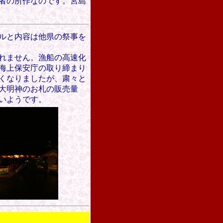
者の所作なのです。
宮島
ルと内容は他県の祭事を
られません。漁船の高速化
海上保安庁の取り締まり
くなりましたが、粛々と
大明神のお札の販売量
いようです。