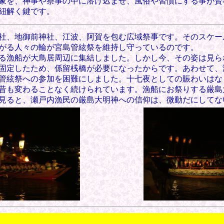
象を、
神事や祭事の中
に溶け込ませ、風俗や習慣にする事が賢
紐解く鍵です。
社、地御前神社、江波、阿賀を包む広域祭事です。そのスケー
がる人々の輪が宮島管絃祭を維持し守っているのです。
える漁船が大鳥居周辺に集結しました。しかし今、その姿は見
固定したため、係留桟橋が必要になったからです。あわせて、
管絃祭への参加を困難にしました。十七夜としての賑わいはな
昔も変わることなく続けられています。漁船にお祭りする厳島
見ると、瀬戸内漁民の厳島大明神への信仰は、微動だにしてな