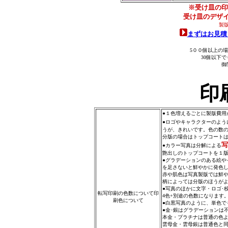
※受け皿の印
受け皿のデザ
製
まずはお見積
5００個以上の
30個以下
御
印
●１色増えるごとに製版費用
●ロゴやキャラクターのよう
うが、きれいです。色の数
分版の場合はトップコート
写
●カラー写真は分解による
艶出しのトップコートを１
●グラデーションのある絵や
を足さないと鮮やかに発色
赤や肌色は写真製版では鮮
柄によっては分版のほうが
●写真のほかに文字・ロゴ･
転写印刷の色数について印
4色+別途の色数になります
刷色について
●白黒写真のように、単色で
●金･銀はグラデーションは
本金・プラチナは普通の色
雲母金・雲母銀は普通色と