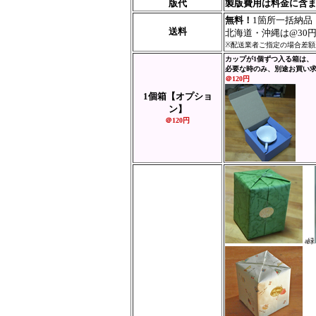
版代
製版費用は料金に含
無料！
1箇所一括納品
送料
北海道・沖縄は@30
※配送業者ご指定の場合差額
カップが1個ずつ入る箱は、
必要な時のみ、別途お買い
＠120円
1個箱
【オプショ
ン】
＠120円
a緑