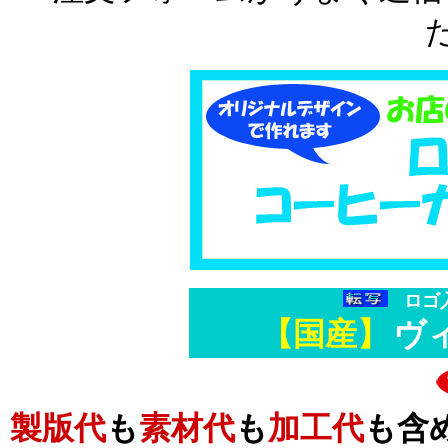
ロゴ
【国産】
ヴ
製版代
も
素材代
も
加工代
も含