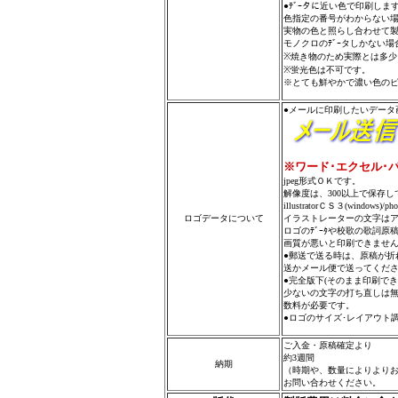
●ﾃﾞｰタに近い色で印刷し
色指定の番号がわからない
実物の色と照らし合わせて
モノクロのﾃﾞｰタしかない
※焼き物のため実際とは多
※蛍光色は不可です。
※とても鮮やかで濃い色の
●メールに印刷したいデータ
※ワード･エクセル･
jpeg形式ＯＫです。
解像度は、300以上で保存
illustratorＣＳ３(windows)
ロゴデータについて
イラストレーターの文字は
ロゴのﾃﾞｰﾀや校歌の歌詞
画質が悪いと印刷できませ
●郵送で送る時は、原稿が折
送かメール便で送ってくだ
●完全版下(そのまま印刷で
少ないの文字の打ち直しは
数料が必要です。
●ロゴのサイズ･レイアウト
ご入金・原稿確定より
約3週間
納期
（時期や、数量によりより
お問い合わせください。