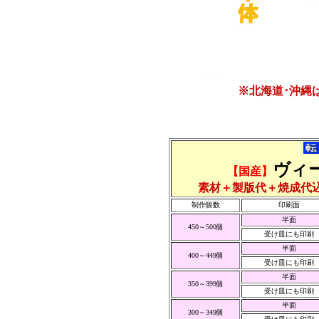
※北海道･沖縄
ヴィ
【国産】
素材＋製版代＋焼成代
制作個数
印刷面
半面
450～500個
受け皿にも印刷
半面
400～449個
受け皿にも印刷
半面
350～399個
受け皿にも印刷
半面
300～349個