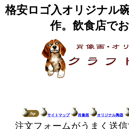
格安ロゴ入オリジナル
作。飲食店で
サイトマップ
肖像画
オリジナル陶器
注文フォームがうまく送信