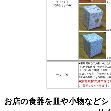
ラッピング
cく
（必要なときのみ）
e花
ｆ
■製版費用をご負担いただき
【1色で製版代+諸費用で15
サンプル制作期間：2週間
※版を作り直す必要がある
サンプル
2度目の製版にも2週間かか
■無地素材の見本をご
ご負担いただきます
お店の食器を皿や小物などシ