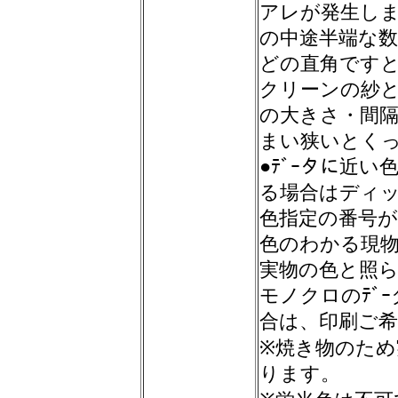
アレが発生しま
の中途半端な数
どの直角です
クリーンの紗
の大きさ・間隔
まい狭いとく
●ﾃﾞｰタに近
る場合はディ
色指定の番号
色のわかる現
実物の色と照
モノクロのﾃﾞ
合は、印刷ご
※焼き物のた
ります。