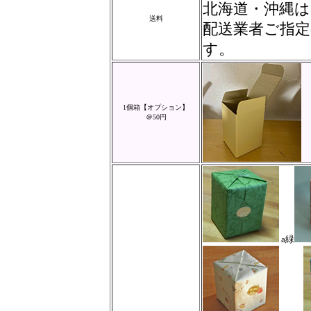
北海道・沖縄は
送料
配送業者ご指
す。
1個箱【オプション】
＠50円
a緑