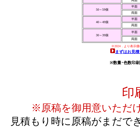
両面
半面
50～59個
両面
半面
40～49個
両面
半面
30～39個
両面
※2024．より表
まずはお見積
※数量･色数印
印
※原稿を御用意いただ
見積もり時に原稿がまだで