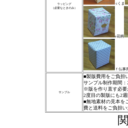
cくま
ラッピング
（必要なときのみ）
e花柄
ｆ仏事
■製版費用をご負担
サンプル制作期間：
※版を作り直す必要
サンプル
2度目の製版にも2
■無地素材の見本を
費と送料をご負担い