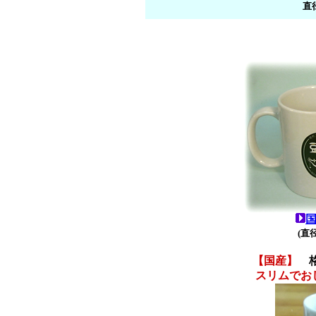
直径
(直径
【国産】
格
スリムでお