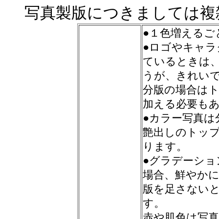
写真製版につきましては複
●１色増えるご
●ロゴやキャ
ているときは
うが、きれい
分版の場合は
加える必要も
●カラー写真は
艶出しのトッ
ります。
●グラデーシ
場合、鮮やか
版を足さない
す。
赤や肌色は写