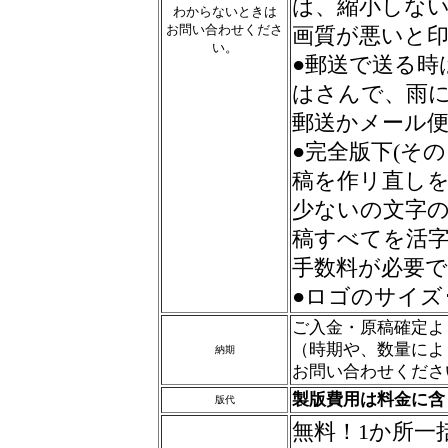
は、縮小しな
わからないときは
お問い合わせくださ
画質が悪いと
い。
●郵送で送る時
はさんで、雨
郵送かメール
●完全版下(そ
稿を作リ直しを
少ないの文字
稿すべてを活
手数料が必要
●ロゴのサイズ
ご入金・原稿確定よ
（時期や、数量によ
納期
お問い合わせくださ
製版費用は料金に含
版代
無料！1か所一