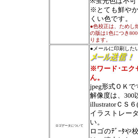
※蛍光色は不可
※とても鮮や
くい色です。
●色校正は、ためし
の版は1色につき80
ります。
●メールに印刷した
※ワード･エク
ん。
jpeg形式ＯＫ
解像度は、30
illustratorＣ
イラストレー
い。
ロゴデータについて
ロゴのﾃﾞｰﾀ