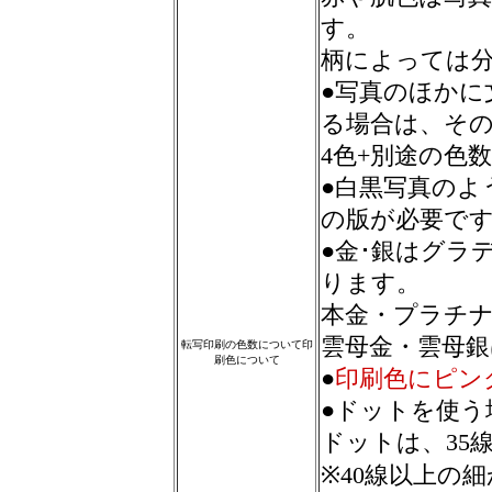
す。
柄によっては
●写真のほかに
る場合は、そ
4色+別途の色
●白黒写真のよ
の版が必要で
●金･銀はグラ
ります。
本金・プラチ
雲母金・雲母銀
転写印刷の色数について印
刷色について
●
印刷色にピン
●ドットを使う
ドットは、35
※40線以上の