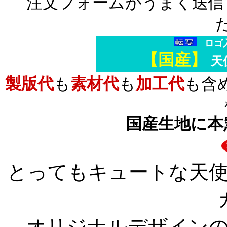
注文フォームがうまく送信
ロゴ
【国産】
天
製版代
も
素材代
も
加工代
も含
国産生地
に本
とってもキュートな天
オリジナルデザイン