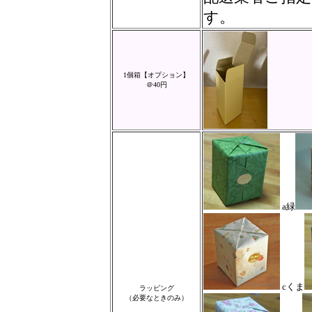
す。
1個箱【オプション】
＠40円
a緑
cくま
ラッピング
（必要なときのみ）