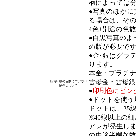
柄によっては
●写真のほかに
る場合は、そ
4色+別途の色
●白黒写真のよ
の版が必要で
●金･銀はグラ
ります。
本金・プラチ
雲母金・雲母銀
転写印刷の色数について印
刷色について
●
印刷色にピン
●ドットを使う
ドットは、35
※40線以上の
アレが発生しま
の中途半端な数