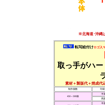
※北海道･沖縄
転写絵付け
ロゴ入
取っ手がハー
素材＋製版代＋焼成代
制作個数
印刷
半
450～500個
両
半