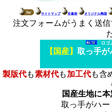
サイトマップ
肖像画
オリジナル陶器
注文フォームがうまく送信
ロゴ
【国産】
取っ手が
製版代
も
素材代
も
加工代
も含
国産生地
に本
取っ手がハー