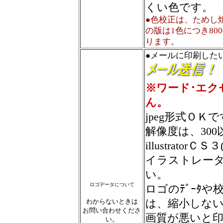
くい色です。
●色校正は、ためし
の版は1色につき80
ります。
●メールに印刷した
※ワード･エク
ん。
jpeg形式ＯＫ
解像度は、30
illustratorＣＳ
イラストレー
い。
ロゴデータについて
ロゴのﾃﾞｰﾀ
わからないときは
は、縮小しな
お問い合わせくださ
画質が悪いと
い。