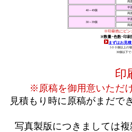
両
半
40～49個
両
半
30～39個
両
※
印刷色にピン
※数量･色数･印
まずはお見積
5００個以上の
30個以下
印
※原稿を御用意いただ
見積もり時に原稿がまだで
写真製版につきましては複