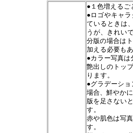
●１色増えるご
●ロゴやキャ
ているときは
うが、きれい
分版の場合は
加える必要も
●カラー写真は
艶出しのトッ
ります。
●グラデーシ
場合、鮮やか
版を足さない
す。
赤や肌色は写
す。