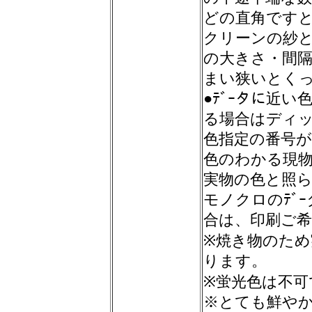
どの直角です
クリーンの紗
の大きさ・間隔
まい狭いとく
●ﾃﾞｰタに近
る場合はディ
色指定の番号
色のわかる現
実物の色と照
モノクロのﾃﾞ
合は、印刷ご
※焼き物のた
ります。
※蛍光色は不可
※とても鮮や