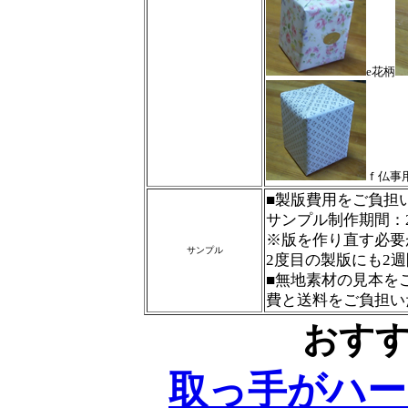
e花柄
ｆ仏事
■製版費用をご負担
サンプル制作期間：
※版を作り直す必要
サンプル
2度目の製版にも2
■無地素材の見本を
費と送料をご負担い
おす
取っ手がハー