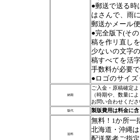
●郵送で送る時
はさんで、雨
郵送かメール
●完全版下(そ
稿を作リ直しを
少ないの文字
稿すべてを活
手数料が必要
●ロゴのサイズ
ご入金・原稿確定よ
（時期や、数量によ
納期
お問い合わせくださ
製版費用は料金に含
版代
無料！1か所一
北海道・沖縄は
送料
配送業者ご指