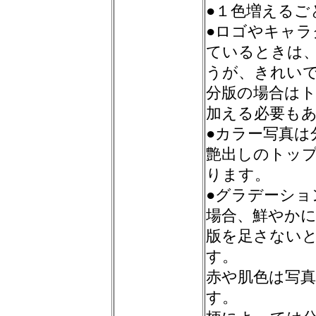
●１色増えるご
●ロゴやキャ
ているときは
うが、きれい
分版の場合は
加える必要も
●カラー写真は
艶出しのトッ
ります。
●グラデーシ
場合、鮮やか
版を足さない
す。
赤や肌色は写
す。