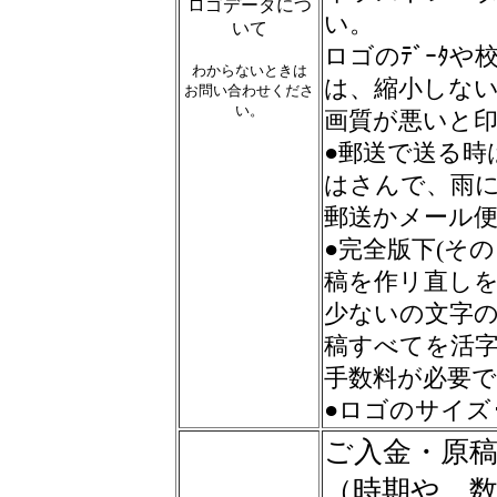
ロゴデータにつ
い。
いて
ロゴのﾃﾞｰﾀ
わからないときは
は、縮小しな
お問い合わせくださ
い。
画質が悪いと
●郵送で送る時
はさんで、雨
郵送かメール
●完全版下(そ
稿を作リ直しを
少ないの文字
稿すべてを活
手数料が必要
●ロゴのサイズ
ご入金・原稿
（時期や、