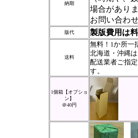
納期
場合があり
お問い合わ
製版費用は
版代
無料！1か所一
北海道・沖縄は
送料
配送業者ご指
す。
1個箱【オプショ
ン】
＠40円