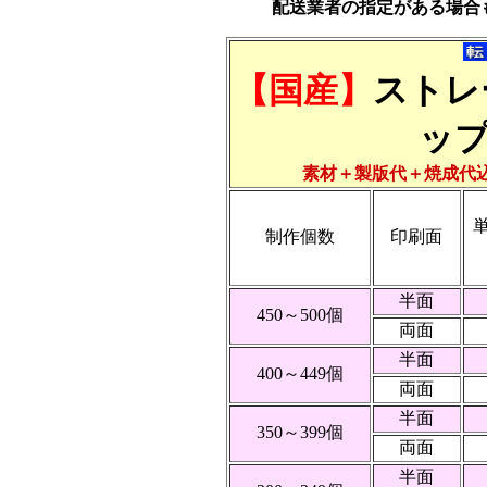
配送業者の指定がある場合
【国産】
ストレ
ッ
素材＋製版代＋焼成代
制作個数
印刷面
半面
450～500個
両面
半面
400～449個
両面
半面
350～399個
両面
半面