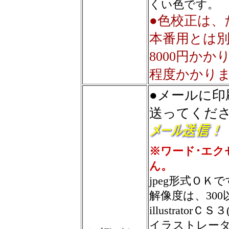
くい色です。
●色校正は、
本番用とは別
8000円か
程度かかり
●メールに
送ってくだ
※ワード･エク
ん。
jpeg形式ＯＫ
解像度は、30
illustratorＣＳ
イラストレー