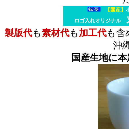
【国産】
ロゴ入れオリジナル
製版代
も
素材代
も
加工代
も含
沖
国産生地
に本