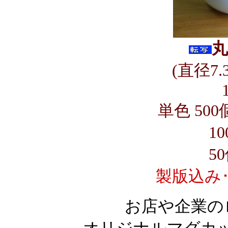
丸
(直径7.
単色
500
100個
5
製版込み
お店や企業の