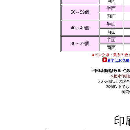
両面
半面
50～59個
両面
半面
40～49個
両面
半面
30～39個
両面
●ピンク系・紫系の色
まずはお見積
※転写印刷は数量･色
※撥水印刷
5００個以上の場
30個以下で
御問
印