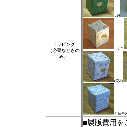
a緑
ラッピング
cくま
（必要なときの
み）
e花柄
ｆ仏事
■製版費用