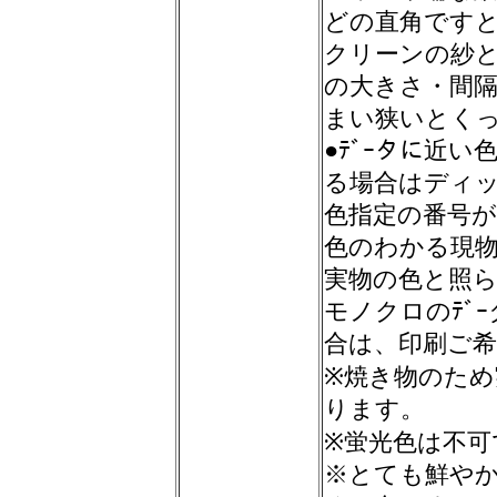
どの直角です
クリーンの紗
の大きさ・間隔
まい狭いとく
●ﾃﾞｰタに近
る場合はディ
色指定の番号
色のわかる現
実物の色と照
モノクロのﾃﾞ
合は、印刷ご
※焼き物のた
ります。
※蛍光色は不可
※とても鮮や