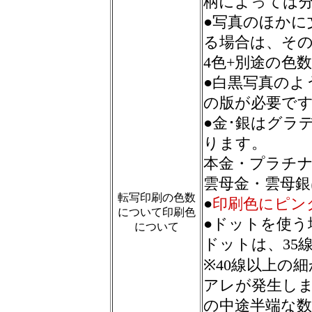
柄によっては
●写真のほかに
る場合は、そ
4色+別途の色
●白黒写真のよ
の版が必要で
●金･銀はグラ
ります。
本金・プラチ
雲母金・雲母銀
転写印刷の色数
●
印刷色にピン
について印刷色
●ドットを使う
について
ドットは、35
※40線以上の
アレが発生しま
の中途半端な数