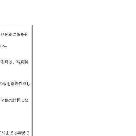
より色別に版を分
せん。
げる時は、写真製
の版を別途作成し
、２色の計算にな
0％までは再現で