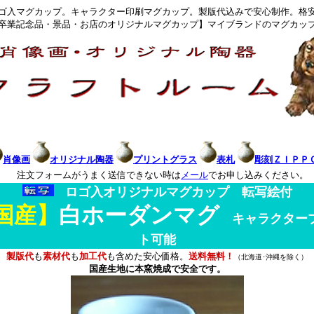
ゴ入マグカップ。キャラクター印刷マグカップ。製版代込みで安心制作。格
卒業記念品・景品・お店のオリジナルマグカップ】マイブランドのマグカッ
肖像画
オリジナル陶器
プリントグラス
表札
彫刻ＺＩＰＰ
注文フォームがうまく送信できない時は
メール
でお申し込みください。
ロゴ入オリジナルマグカップ 転写絵付
国産】
白ホーダンマグ
キャラクター
ト可能
製版代
も
素材代
も
加工代
も含めた安心価格。
送料無料！
（北海道･沖縄を除く）
国産生地
に本窯焼成で安全です。