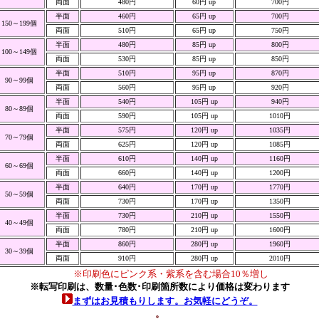
両面
480円
60円 up
700円
半面
460円
65円 up
700円
150～199個
両面
510円
65円 up
750円
半面
480円
85円 up
800円
100～149個
両面
530円
85円 up
850円
半面
510円
95円 up
870円
90～99個
両面
560円
95円 up
920円
半面
540円
105円 up
940円
80～89個
両面
590円
105円 up
1010円
半面
575円
120円 up
1035円
70～79個
両面
625円
120円 up
1085円
半面
610円
140円 up
1160円
60～69個
両面
660円
140円 up
1200円
半面
640円
170円 up
1770円
50～59個
両面
730円
170円 up
1350円
半面
730円
210円 up
1550円
40～49個
両面
780円
210円 up
1600円
半面
860円
280円 up
1960円
30～39個
両面
910円
280円 up
2010円
※印刷色にピンク系・紫系を含む場合10％増し
※転写印刷は、数量･色数･印刷箇所数により価格は変わります
まずはお見積もりします。お気軽にどうぞ。
。