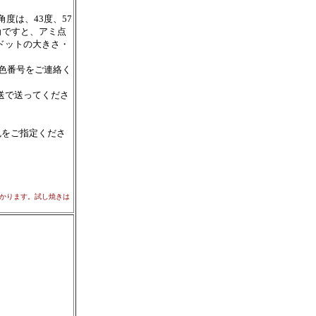
度は、43度、57
角ですと、アミ点
ドットの大きさ・
の色番号をご連絡く
送で送ってくださ
色をご指定くださ
かかります。試し焼きは