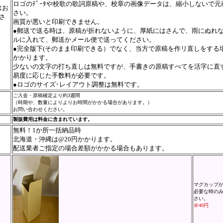
ロゴのﾃﾞｰﾀや校歌の歌詞原稿や、校章の画像データは、縮小しないで
はお
さい。
さ
画質が悪いと印刷できません。
●郵送で送る時は、原稿が折れないように、厚紙にはさんで、雨にぬれ
ルに入れて、郵送かメール便で送ってください。
●完全版下(そのまま印刷できる）でなく、当方で原稿を作リ直しをする
かかります。
少ないの文字の打ち直しは無料ですが、手書きの原稿すべてを活字に直
易度に応じた手数料が必要です。
●ロゴのサイズ･レイアウト調整は無料です。
ご入金・原稿確定より約3週間
（時期や、数量によりよりお時間がかかる場合があります。）
お問い合わせください。
製版費用は料金に含まれています。
無料！1か所一括納品時
北海道・沖縄は@20円かかります。
配送業者ご指定の場合差額がかかる場合もあります。
マグカップが
】
必要な時の
さい。
＠40円