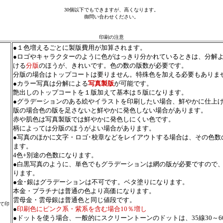
30個以下でもできますが、高くなります。
御問い合わせください。
印刷の注意
●１色増えるごとに製版費用が加算されます。
●ロゴやキャラクターのように色がはっきり分かれているときは、分解
ける
分版
のほうが、きれいです。色の数の版数が必要です。
分版の場合はトップコートは要りません。特殊色を加える必要もありま
●カラー写真は分解による
写真製版
が可能です。
艶出しのトップコートを１版加えて基本は５版になります。
●グラデーションのある絵やイラストを印刷したい場合、鮮やかに仕上
版の場合色の版を足さないと鮮やかに発色しない場合があります。
赤や肌色は写真製版では鮮やかに発色しにくい色です。
柄によっては分版のほうがよい場合があります。
●写真のほかに文字・ロゴ･校章などをレイアウトする場合は、その色数
ます。
4色+別途の色数になります。
●白黒写真のように、単色でもグラデーションは網の版が必要ですので
ります。
●金･銀はグラデーションは不可です。ベタ塗りになります。
本金・プラチナは普通の色より高価になります。
雲母金・雲母銀は普通色と同じ値段です。
て印
●
印刷色にピンク系・紫系を含む場合10％増し
●ドットを使う場合、一般的にスクリーントーンのドットは、35線30～6