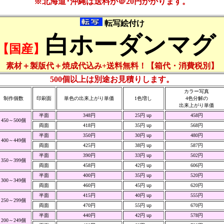
※北海道･沖縄は送料が＠20円かかります。
転写絵付け
白ホーダンマグ
【国産】
素材＋製版代＋焼成代込み+送料無料！【箱代・消費税別】
500個以上は別途お見積りします。
カラー写真
制作個数
印刷面
単色の出来上がり単価
1色増し
4色分解の
出来上がり単価
半面
348円
25円 up
458円
450～500個
両面
418円
35円 up
568円
半面
350円
30円 up
480円
400～449個
両面
425円
38円 up
587円
半面
390円
33円 up
502円
350～399個
両面
458円
42円 up
606円
半面
400円
35円 up
520円
300～349個
両面
460円
45円 up
620円
半面
415円
40円 up
555円
250～299個
両面
470円
55円 up
670円
半面
440円
42円 up
578円
200～249個