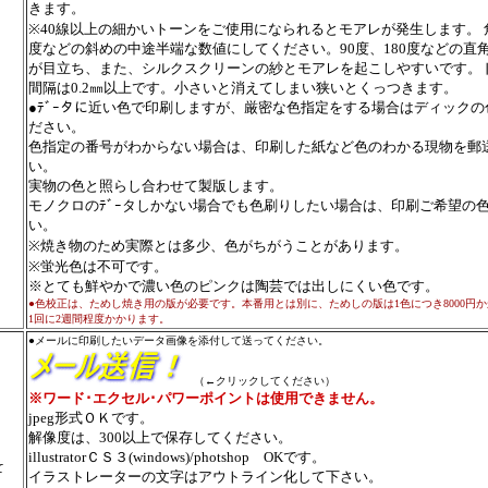
きます。
※40線以上の細かいトーンをご使用になられるとモアレが発生します。 角
度などの斜めの中途半端な数値にしてください。90度、180度などの直
が目立ち、また、シルクスクリーンの紗とモアレを起こしやすいです。
間隔は0.2㎜以上です。小さいと消えてしまい狭いとくっつきます。
●ﾃﾞｰタに近い色で印刷しますが、厳密な色指定をする場合はディック
ださい。
色指定の番号がわからない場合は、印刷した紙など色のわかる現物を郵
い。
実物の色と照らし合わせて製版します。
モノクロのﾃﾞｰタしかない場合でも色刷りしたい場合は、印刷ご希望の
い。
※焼き物のため実際とは多少、色がちがうことがあります。
※蛍光色は不可です。
※とても鮮やかで濃い色のピンクは陶芸では出しにくい色です。
●色校正は、ためし焼き用の版が必要です。本番用とは別に、ためしの版は1色につき8000円
1回に2週間程度かかります。
●メールに印刷したいデータ画像を添付して送ってください。
（←クリックしてください）
※ワード･エクセル･パワーポイントは使用できません。
jpeg形式ＯＫです。
解像度は、300以上で保存してください。
illustratorＣＳ３(windows)/photshop OKです。
て
イラストレーターの文字はアウトライン化して下さい。