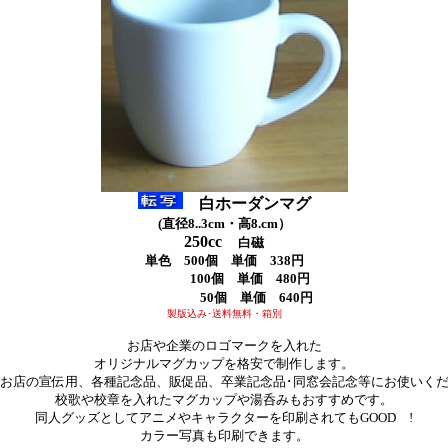
白ホーダンマグ
(直径8..3cm・高8.cm）
250cc
白磁
単色
500個 単価 338円
100個 単価 480円
50個 単価 640円
製版込み･送料無料・箱別
お店や企業のロゴマークを入れた
オリジナルマグカップを格安で制作します。
お店の宣伝用、各種記念品、販促品、卒業記念品･同窓会記念等にお使いく
校歌や校章を入れたマグカップや湯呑みもおすすめです。
同人グッズとしてアニメやキャラクターを印刷されてもGOOD !
カラー写真も印刷できます。