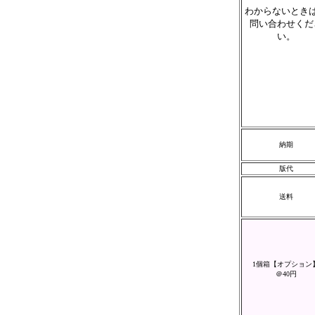
わからないとき
問い合わせくだ
い。
納期
版代
送料
1個箱【オプション
＠40円