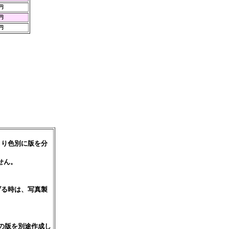
0円
0円
0円
より色別に版を分
せん。
げる時は、写真製
の版を別途作成し