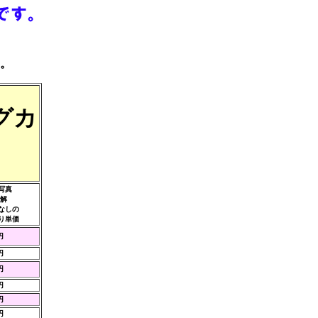
。
グカ
写真
分解
なしの
り単価
円
円
円
円
円
円