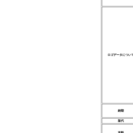
ロゴデータについ
納期
版代
送料