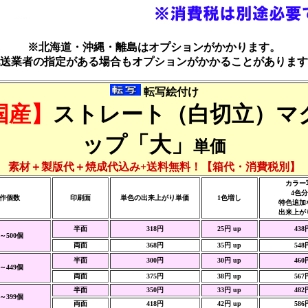
※北海道・沖縄・離島はオプションがかかります。
送業者の指定がある場合もオプションがかかることがあります
転写絵付け
国産】
ストレート（白切立）マ
ップ
「大」
単価
素材＋製版代＋焼成代込み+送料無料！【箱代・消費税別】
カラー
4色
作個数
印刷面
単色の出来上がり単価
1色増し
特色追加
出来上が
半面
318円
25円 up
438
0～500個
両面
368円
35円 up
548
半面
300円
30円 up
460
0～449個
両面
375円
38円 up
567
半面
350円
33円 up
482
0～399個
両面
418円
42円 up
586