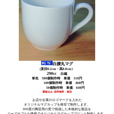
白腰丸マグ
(直径8.2cm・高8.0cm）
290cc
白磁
単色
500個制作時 単価 318円
100個
制作時
単価 460円
50個
制作時
単価 640円
製版込み･送料無料・箱別
お店や企業のロゴマークを入れた
オリジナルマグカップを格安で制作します。
800度の陶芸用の窯で焼成した本格的な製品を
リーズナブルな価格でオリジナルマグカッププリント制作します。