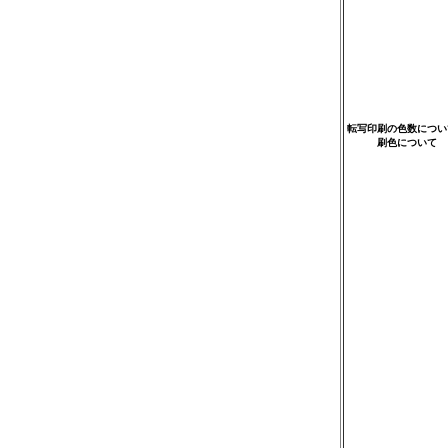
転写印刷の色数につい
刷色について