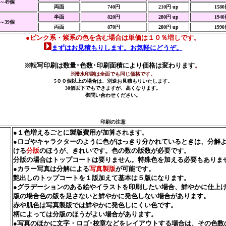
0～49個
両面
740円
210円 up
158
半面
820円
280円 up
194
0～39個
両面
870円
280円 up
199
●ピンク系・紫系の色を含む場合は単価は１０％増しです。
まずはお見積もりします。お気軽にどうぞ。
※転写印刷は数量･色数･印刷面積により価格は変わります
。
※撥水印刷は全面でも同じ価格です。
5００個以上の場合は、別途お見積もりいたします。
30個以下でもできますが、高くなります。
御問い合わせください。
印刷の注意
●１色増えるごとに製版費用が加算されます。
●ロゴやキャラクターのように色がはっきり分かれているときは、分解
ける
分版
のほうが、きれいです。色の数の版数が必要です。
分版の場合はトップコートは要りません。特殊色を加える必要もありま
●カラー写真は分解による
写真製版
が可能です。
艶出しのトップコートを１版加えて基本は５版になります。
●グラデーションのある絵やイラストを印刷したい場合、鮮やかに仕上
版の場合色の版を足さないと鮮やかに発色しない場合があります。
赤や肌色は写真製版では鮮やかに発色しにくい色です。
柄によっては分版のほうがよい場合があります。
●写真のほかに文字・ロゴ･校章などをレイアウトする場合は、その色数