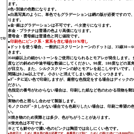
ます。
4色+別途の色数になります。
●白黒写真のように、単色でもグラデーションは網の版が必要ですので
ります。
●金･銀はグラデーションは不可です。ベタ塗りになります。
本金・プラチナは普通の色より高価になります。
雲母金・雲母銀は普通色と同じ値段です。
て印
●
印刷色にピンク系・紫系を含む場合10％増し
●ドットを使う場合、一般的にスクリーントーンのドットは、35線30～6
きます。
※40線以上の細かいトーンをご使用になられるとモアレが発生します。 角
度などの斜めの中途半端な数値にしてください。90度、180度などの直
が目立ち、また、シルクスクリーンの紗とモアレを起こしやすいです。
間隔は0.2㎜以上です。小さいと消えてしまい狭いとくっつきます。
●ﾃﾞｰタに近い色で印刷しますが、厳密な色指定をする場合はディック
ださい。
色指定の番号がわからない場合は、印刷した紙など色のわかる現物を郵
い。
実物の色と照らし合わせて製版します。
モノクロのﾃﾞｰタしかない場合でも色刷りしたい場合は、印刷ご希望の
い。
※焼き物のため実際とは多少、色がちがうことがあります。
※蛍光色は不可です。
※とても鮮やかで濃い色のピンクは陶芸では出しにくい色です。
●色校正は、ためし焼き用の版が必要です。本番用とは別に、ためしの版は1色につき8000円