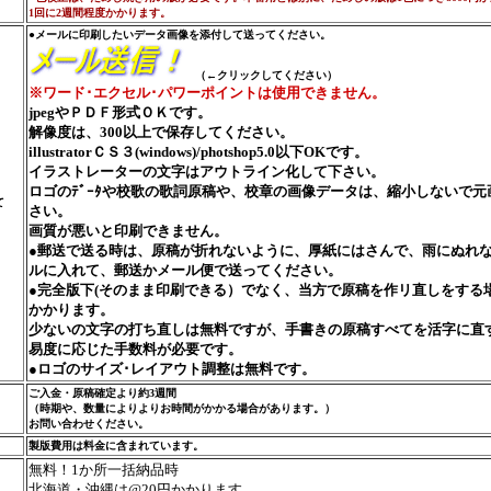
1回に2週間程度かかります。
●メールに印刷したいデータ画像を添付して送ってください。
（←クリックしてください）
※ワード･エクセル･パワーポイントは使用できません。
jpegやＰＤＦ形式ＯＫです。
解像度は、300以上で保存してください。
illustratorＣＳ３(windows)/photshop5.0以下OKです。
イラストレーターの文字はアウトライン化して下さい。
ロゴのﾃﾞｰﾀや校歌の歌詞原稿や、校章の画像データは、縮小しないで
て
さい。
画質が悪いと印刷できません。
●郵送で送る時は、原稿が折れないように、厚紙にはさんで、雨にぬれ
ルに入れて、郵送かメール便で送ってください。
●完全版下(そのまま印刷できる）でなく、当方で原稿を作リ直しをする
かかります。
少ないの文字の打ち直しは無料ですが、手書きの原稿すべてを活字に直
易度に応じた手数料が必要です。
●ロゴのサイズ･レイアウト調整は無料です。
ご入金・原稿確定より約3週間
（時期や、数量によりよりお時間がかかる場合があります。）
お問い合わせください。
製版費用は料金に含まれています。
無料！1か所一括納品時
北海道・沖縄は@20円かかります。