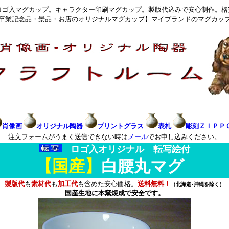
ロゴ入マグカップ。キャラクター印刷マグカップ。製版代込みで安心制作。格
卒業記念品・景品・お店のオリジナルマグカップ】マイブランドのマグカッ
肖像画
オリジナル陶器
プリントグラス
表札
彫刻ＺＩＰＰ
注文フォームがうまく送信できない時は
メール
でお申し込みください。
ロゴ入オリジナル 転写絵付
【国産】
白腰丸マグ
製版代
も
素材代
も
加工代
も含めた安心価格。
送料無料！
（北海道･沖縄を除く）
国産生地
に本窯焼成で安全です。