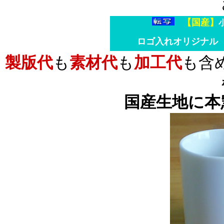
【国産】
ロゴ入れオリジナ
製版代
も
素材代
も
加工代
も含
国産生地
に本