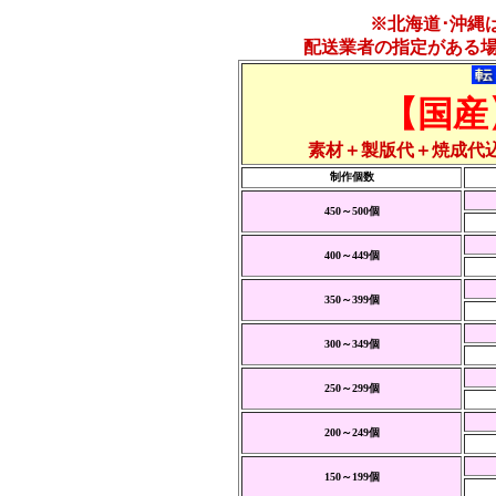
※北海道･沖縄
配送業者の指定がある
【国産
素材＋製版代＋焼成代
制作個数
450～500個
400～449個
350～399個
300～349個
250～299個
200～249個
150～199個