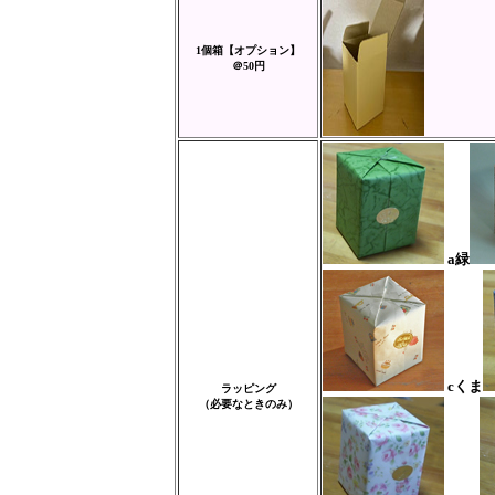
1個箱【オプション】
＠50円
a緑
cくま
ラッピング
（必要なときのみ）