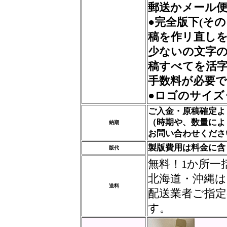
郵送かメール
●完全版下(そ
稿を作リ直しを
少ないの文字
稿すべてを活
手数料が必要
●ロゴのサイズ
ご入金・原稿確定よ
（時期や、数量によ
納期
お問い合わせくださ
製版費用は料金に含
版代
無料！1か所一
北海道・沖縄は
送料
配送業者ご指
す。