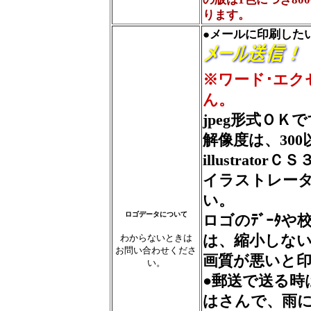
ります。
●メールに印刷した
※ワード･エク
ん。
jpeg形式ＯＫ
解像度は、30
illustratorＣ
イラストレー
い。
ロゴデータについて
ロゴのﾃﾞｰﾀ
わからないときは
は、縮小しな
お問い合わせくださ
画質が悪いと
い。
●郵送で送る時
はさんで、雨