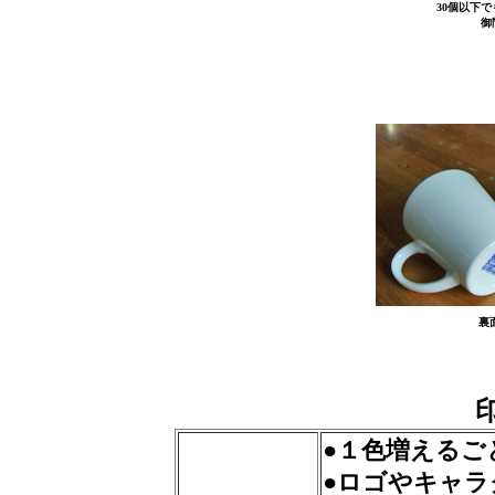
30個以下
御
裏
●１色増えるご
●ロゴやキャ