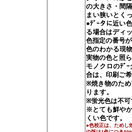
の大きさ・間隔
まい狭いとく
●ﾃﾞｰタに近
る場合はディ
色指定の番号
色のわかる現
実物の色と照
モノクロのﾃﾞ
合は、印刷ご
※焼き物のた
ります。
※蛍光色は不可
※とても鮮や
くい色です。
●色校正は、ためし
の版は1色につき80