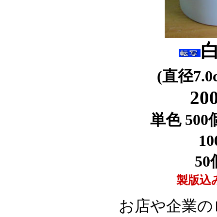
(直径7.
200
単色
500
100個
5
製版込
お店や企業の