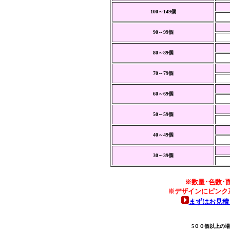
100～149個
90～99個
80～89個
70～79個
60～69個
50～59個
40～49個
30～39個
※数量･色数･
※デザインにピンク
まずはお見積
5００個以上の