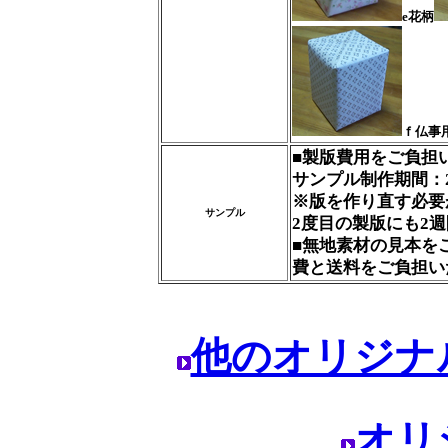
e花柄
ｆ仏事
■製版費用をご負担
サンプル制作期間：
※版を作り直す必要
サンプル
2度目の製版にも2
■無地素材の見本を
費と送料をご負担い
他のオリジナ
オリ