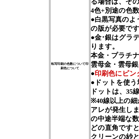
る場合は、そ
4色+別途の色
●白黒写真のよ
の版が必要で
●金･銀はグラ
ります。
本金・プラチ
雲母金・雲母銀
転写印刷の色数について印
刷色について
●
印刷色にピン
●ドットを使う
ドットは、35
※40線以上の
アレが発生しま
の中途半端な数
どの直角です
クリーンの紗