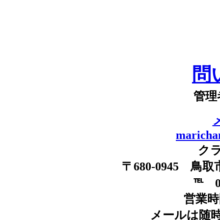
問
管理
maricha
ク
〒680-0945 
℡ 09
営業時間
メールは随