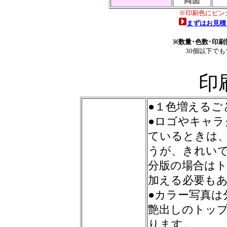
両面
※印刷色にピン
まずはお見積
※数量･色数･印
30個以下で
印
●１色増えるご
●ロゴやキャ
ているときは
うが、きれい
分版の場合は
加える必要も
●カラー写真は
艶出しのトッ
ります。