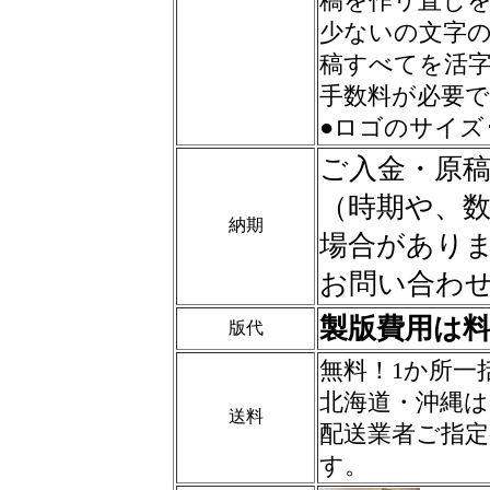
稿を作リ直しを
少ないの文字
稿すべてを活
手数料が必要
●ロゴのサイズ
ご入金・原稿
（時期や、
納期
場合があり
お問い合わ
製版費用は
版代
無料！1か所一
北海道・沖縄は
送料
配送業者ご指
す。