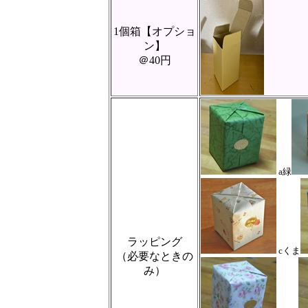
1個箱【オプショ
ン】
＠40円
a緑
ラッピング
cくま
（必要なときの
み）