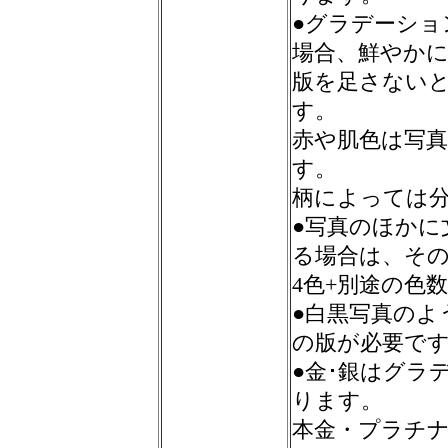
●グラデーシ
場合、鮮やか
版を足さない
す。
赤や肌色は写
す。
柄によっては
●写真のほかに
る場合は、そ
4色+別途の色
●白黒写真のよ
の版が必要で
●金･銀はグラ
ります。
本金・プラチ