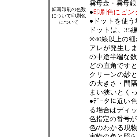
雲母金・雲母銀
転写印刷の色数
●
印刷色にピン
について印刷色
●ドットを使う
について
ドットは、35
※40線以上の
アレが発生しま
の中途半端な数
どの直角です
クリーンの紗
の大きさ・間隔
まい狭いとく
●ﾃﾞｰタに近
る場合はディ
色指定の番号
色のわかる現
実物の色と照