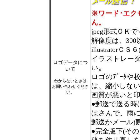
※ワード･エク
ん。
jpeg形式ＯＫ
解像度は、30
illustratorＣ
イラストレー
ロゴデータにつ
い。
いて
ロゴのﾃﾞｰﾀ
わからないときは
は、縮小しな
お問い合わせくださ
い。
画質が悪いと
●郵送で送る時
はさんで、雨
郵送かメール
●完全版下(そ