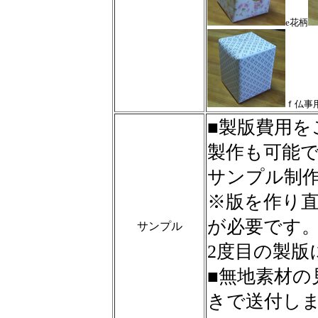
e花柄
ｆ仏事
■製版費用
製作も可能
サンプル制作
※版を作り
が必要です
サンプル
2度目の製版
■無地素材の
きで送付し