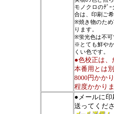
モノクロのﾃﾞ
合は、印刷ご
※焼き物のた
ります。
※蛍光色は不可
※とても鮮や
くい色です。
●色校正は、
本番用とは別
8000円か
程度かかり
●メールに
送ってくだ