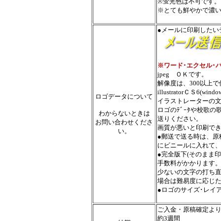
※蛍光色は不可です。
※とても鮮やかで濃
●メールに印刷したい
※ワード･エクセル･
jpeg ＯＫです。
解像度は、300以上
illustratorＣＳ6(wi
ロゴデータについて
イラストレーターの
ロゴのﾃﾞｰﾀや校歌
わからないときは
送りください。
お問い合わせくださ
画質が悪いと印刷で
い。
●郵送で送る時は、原
にビニールに入れて
●完全版下(そのまま
手数料がかかります
少ないの文字の打ち
場合は難易度に応じ
●ロゴのサイズ･レイ
ご入金・原稿確定よ
約3週間