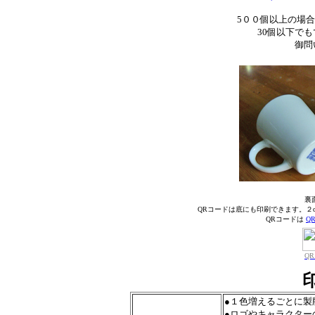
5００個以上の場
30個以下で
御問
裏
QRコードは底にも印刷できます。２
QRコードは
Q
Q
●１色増えるごとに製
●ロゴやキャラクター