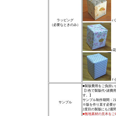
ラッピング
c
（必要なときのみ）
e
ｆ
■製版費用をご負担い
【1色で製版代+諸費
す。】
サンプル制作期間：2
サンプル
※版を作り直す必要
2度目の製版にも2週
■無地素材の見本をご