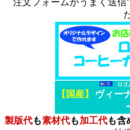
注文フォームがうまく送信
ロゴ
【国産】
ヴィー
製版代
も
素材代
も
加工代
も含