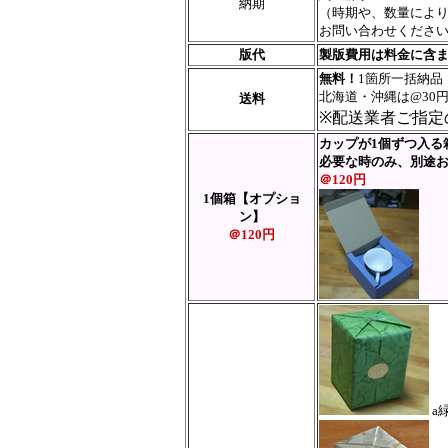
納期
（時期や、数量によ
お問い合わせくださ
版代
製版費用は料金に含
無料！
1箇所一括納品
北海道・沖縄は@30
送料
※配送業者ご指定
カップが1個ずつ入る
必要な時のみ、別途
＠120円
1個箱
【オプショ
ン】
＠120円
a