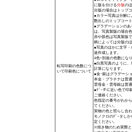
に版を分ける
分版
の
分版の場合はトップ
●カラー写真は分解に
艶出しのトップコー
●グラデーションのあ
は、写真製版の場合
赤や肌色は写真製版
柄によっては分版の
●写真のほかに文字・
途作成します。
4色+別途の色数にな
●白黒写真のように、
転写印刷の色数につ
計算になります。
いて印刷色について
●金･銀はグラデーシ
本金・プラチナは普
雲母金・雲母銀は普
●ﾃﾞｰタに近い色で
ご連絡ください。
色指定の番号がわか
てください。
実物の色と照らし合
モノクロのﾃﾞｰタし
定ください。
※焼き物のため実際