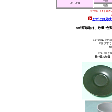
半面
30～39個
両面
※2008．7.1
まずはお見積
※転写印刷は、数量･色
5００個以上の
30個以下
御
※受け皿と
受け皿の単価