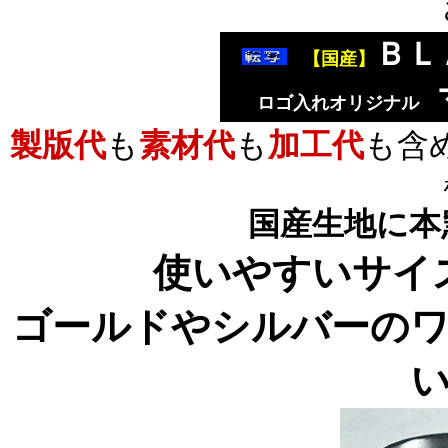
ＢＬ
【国産】
ロゴ入れオリジナル
製版代
も
素材代
も
加工代
も含
国産生地
に本
使いやすいサイ
ゴールドやシルバーの