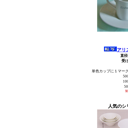
アリ
直径
受
単色カップに１マー
5
1
5
製
人気のシ