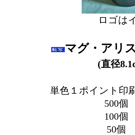
ロゴは
マグ・アリ
(直径8.
単色１ポイント
印
500個
100個
50個