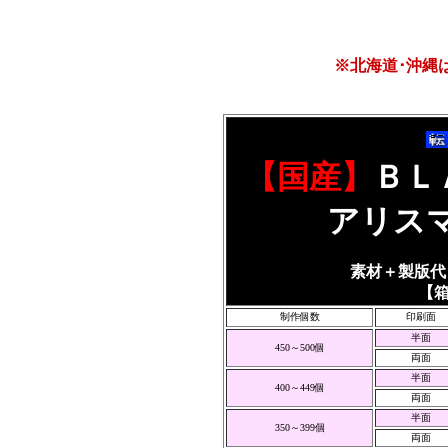
※北海道･沖縄
【国産】
ＢＬ
アリス
素材＋製版代
【
制作個数
印刷面
半面
450～500個
両面
半面
400～449個
両面
半面
350～399個
両面