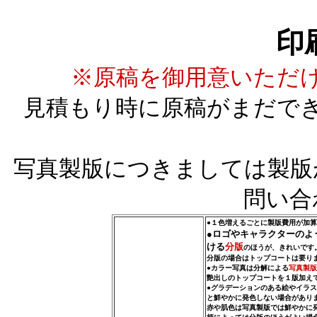
印
※原稿を御用意いただ
見積もり時に原稿がまだで
写真製版につきましては製版
問い合
●１色増えるごとに製版費用が加
●ロゴやキャラクターのよ
ける
分版
のほうが、きれいです
分版の場合はトップコートは要り
●カラー写真は分解による
写真製版
艶出しのトップコートを１版加え
●グラデーションのある絵やイラ
と鮮やかに発色しない場合があり
赤や肌色は写真製版では鮮やかに