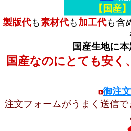
【国産】
製版代
も
素材代
も
加工代
も含
国産生地
に本
国産なのにとても安く
御注
注文フォームがうまく送信で