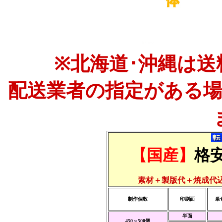
※北海道･沖縄は送
配送業者の指定がある
【国産】
格
素材＋製版代＋焼成代
制作個数
印刷面
単
半面
450～500個