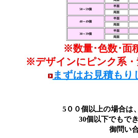
半面
50～59個
両面
半面
40～49個
両面
半面
30～39個
両面
※数量･色数･
※デザインにピンク系・
まずはお見積もり
5００個以上の場合は
30個以下でもで
御問い