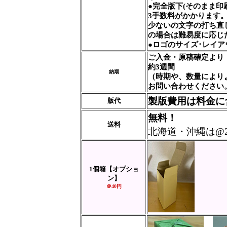
●完全版下(そのまま
3手数料がかかります
少ないの文字の打ち直
の場合は難易度に応じ
●ロゴのサイズ･レイ
ご入金・原稿確定より
約3週間
納期
（時期や、数量により
お問い合わせください
製版費用は料金に
版代
無料！
送料
北海道・沖縄は@
1個箱
【オプショ
ン】
＠40円