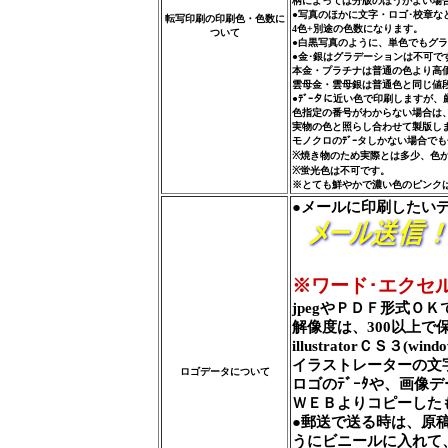
柄によっては分版のほうがよい場
●写真のほかに文字・ロゴ･校章
転写印刷の印刷色・色数に
4色+別途の色数になります。
ついて
●白黒写真のように、単色でもグ
●金･銀はグラデーションは不可で
本金・プラチナは普通の色より高
雲母金・雲母銀は普通色と同じ値
●ﾃﾞｰタに近い色で印刷しますが
色指定の番号がわからない場合は
実物の色と照らし合わせて製版し
モノクロのﾃﾞｰタしかない場合で
※焼き物のため実際とは多少、色
※蛍光色は不可です。
※とても鮮やかで濃い色のピンク
●メールに印刷したい
※ワード･エクセ
jpegやＰＤＦ形式ＯＫ
解像度は、300以上で
illustratorＣＳ３(win
イラストレーターの文
ロゴデータについて
ロゴのﾃﾞｰﾀや、画像
ＷＥＢよりコピーした
●郵送で送る時は、原
うにビニールに入れて