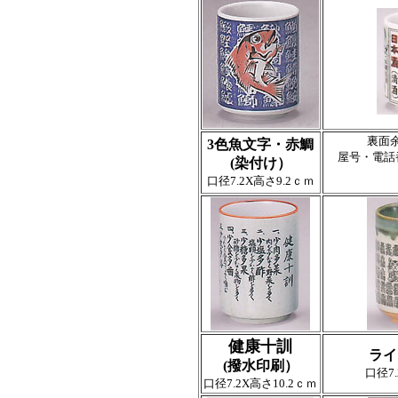
裏面
3色魚文字・赤鯛
屋号・電話
(染付け）
口径7.2X高さ9.2ｃｍ
健康十訓
ライ
(撥水印刷）
口径7.
口径7.2X高さ10.2ｃｍ