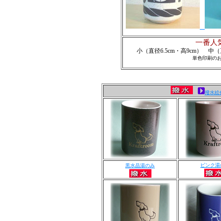
一番人
小（直径6.5cm・高9cm） 中（
単色印刷の
撥水絵
ピンク湯
黒水晶湯のみ