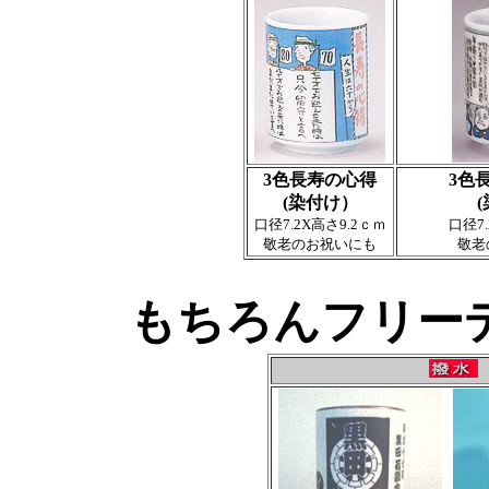
3色長寿の心得
3色
(染付け）
口径7.2X高さ9.2ｃｍ
口径7.
敬老のお祝いにも
敬老
もちろんフリー