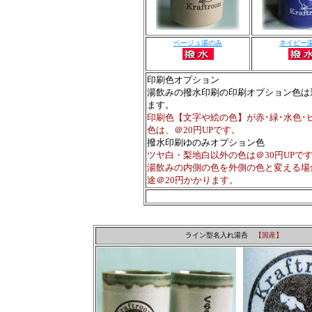
ベージュ湯のみ
ネイビー
印刷色オプション
湯飲みの撥水印刷の印刷オプション色は
ます。
印刷色【文字や絵の色】が赤･緑･水色･
色は、＠20円UPです。
撥水印刷ゆのみオプション色
ツヤ白・梨地白以外の色は＠30円UPで
湯飲みの内側の色を外側の色と変える場
途＠20円かかります。
ライン型名入れ湯呑
【国産】