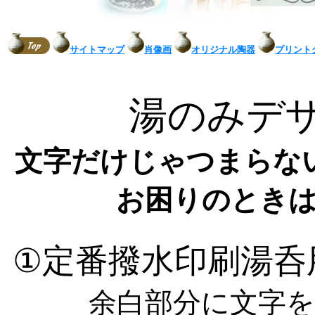
サイトマップ
肖像画
オリジナル陶器
プリント
湯のみデ
文字だけじゃつまらな
お困りのとき
①定番撥水印刷湯呑
余白部分に文字