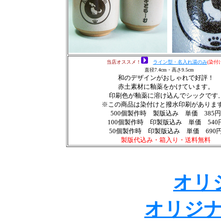
当店オススメ！
ラ
イン型・名入れ湯のみ
(染付
直径7.4cm・高さ9.5cm
和のデザインがおしゃれで好評！
赤土素材に釉薬をかけています。
印刷色が釉薬に溶け込んでシックです
※この商品は染付けと撥水印刷がありま
500個製作時 製版込み 単価 385円
100個製作時 印製版込み 単価 540
50個製作時 印製版込み 単価 690
製版代込み・箱入り・送料無料
オリ
オリジ