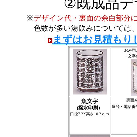
②既成品デ
※
デザイン代・裏面の余白部分
色数が多い湯飲みについては
まずはお見積もり
お寿司
・文字
裏面
魚文字
屋号・電話番
(撥水印刷）
口径7.2X高さ10.2ｃｍ