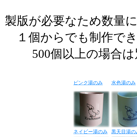
製版が必要なため数量
１個からでも制作で
500個以上の場合
ピンク湯のみ
水色湯のみ
ネイビー湯のみ
黒天目湯