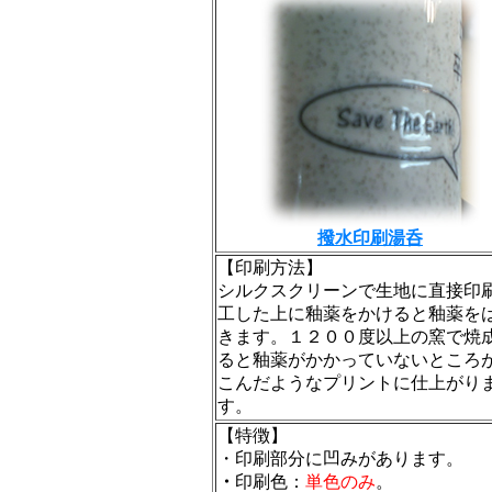
撥水印刷湯呑
【印刷方法】
シルクスクリーンで生地に直接印
工した上に釉薬をかけると釉薬を
きます。１２００度以上の窯で焼
ると釉薬がかかっていないところ
こんだようなプリントに仕上がり
す。
【特徴】
・印刷部分に凹みがあります。
・
印刷色：
単色のみ
。