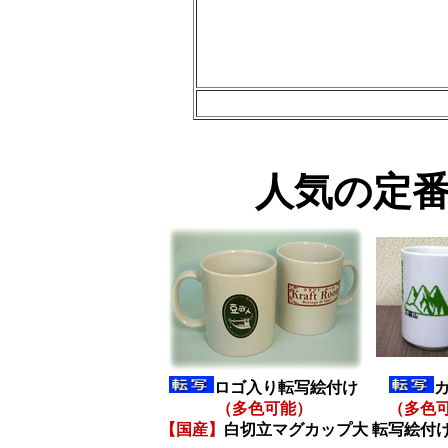
人気の定
ロゴ入り転写絵付け
（多色可能）
（多色
【国産】
白切立マグカップ大
転写絵付