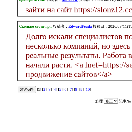
зайти на сайт https://slonz12.cc
Сколько стоит пр...
投稿者：
EdwardFeada
投稿日：2026/08/11(Tue
Долго искали специалистов п
несколько компаний, но здес
реальные результаты. Работа 
начали расти. <a href=https://
продвижение сайтов</a>
[1]
[
2
] [
3
] [
4
] [
5
] [
6
] [
7
] [
8
] [
9
] [
10
]
処理
記事No