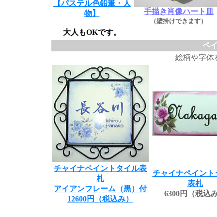
【パステル色鉛筆・人
手描き肖像ハート皿
物】
（壁掛けできます）
大人もOKです。
ペ
絵柄や字体
チャイナペイントタイル表
チャイナペイント
札
表札
アイアンフレーム（黒）付
6300円（税込
12600円（税込み）