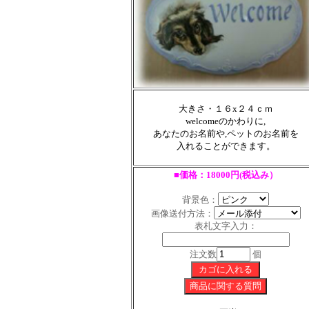
大きさ・１６x２４ｃｍ
welcomeのかわりに,
あなたのお名前や,ペットのお名前を
入れることができます。
■価格：18000円(税込み）
背景色：
画像送付方法：
表札文字入力：
注文数
個