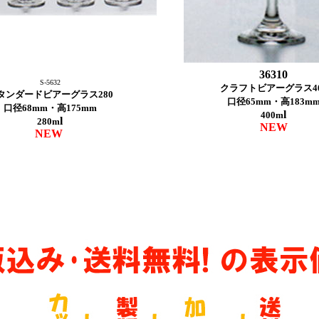
36310
S-5632
クラフトビアーグラス40
タンダードビアーグラス280
口径65mm・高183m
口径68mm・高175mm
l
400m
l
280m
NEW
NEW