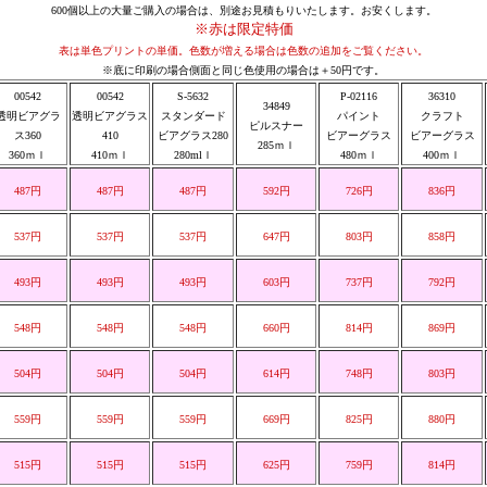
600個以上の大量ご購入の場合は、別途お見積もりいたします。お安くします。
※赤は限定特価
表は単色プリントの単価。色数が増える場合は色数の追加をご覧ください。
※底に印刷の場合側面と同じ色使用の場合は＋50円です。
00542
00542
S-5632
P-02116
36310
34849
透明ビアグラ
透明ビアグラス
スタンダード
パイント
クラフト
ピルスナー
ス360
410
ビアグラス280
ビアーグラス
ビアーグラス
285ｍｌ
360ｍｌ
410ｍｌ
280
mlｌ
480ｍｌ
400ｍｌ
487円
487円
487円
592円
726円
836円
537円
537円
537円
647円
803円
858円
493円
493円
493円
603円
737円
792円
548円
548円
548円
660円
814円
869円
504円
504円
504円
614円
748円
803円
559円
559円
559円
669円
825円
880円
515円
515円
515円
625円
759円
814円