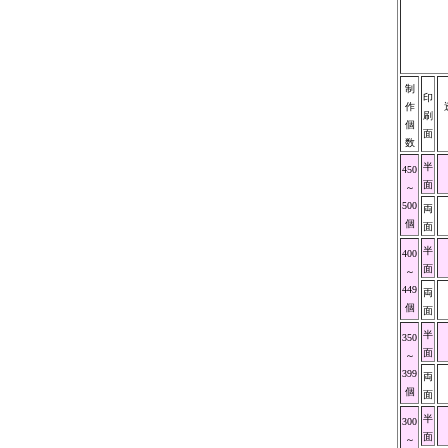
制
印
作
刷
個
面
数
半
450
面
～
500
両
個
面
半
400
面
～
449
両
個
面
半
350
面
～
399
両
個
面
半
300
面
～