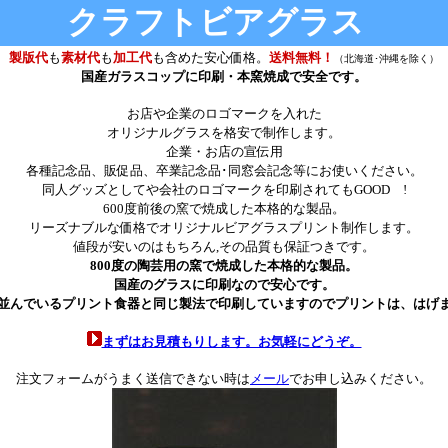
クラフトビアグラス
製版代
も
素材代
も
加工代
も含めた安心価格。
送料無料！
（北海道･沖縄を除く）
国産ガラスコップ
に印刷・本窯焼成で安全です。
お店や企業のロゴマークを入れた
オリジナルグラスを格安で制作します。
企業・お店の宣伝用
各種記念品、販促品、卒業記念品･同窓会記念等にお使いください。
同人グッズとしてや会社のロゴマークを印刷されてもGOOD !
600度前後の窯で焼成した本格的な製品。
リーズナブルな価格でオリジナルビアグラスプリント制作します。
値段が安いのはもちろん,その品質も保証つきです。
800度の陶芸用の窯で焼成した本格的な製品。
国産のグラスに印刷なので安心です。
並んでいるプリント食器と同じ製法で印刷していますのでプリントは、はげ
まずはお見積もりします。お気軽にどうぞ。
注文フォームがうまく送信できない時は
メール
でお申し込みください。