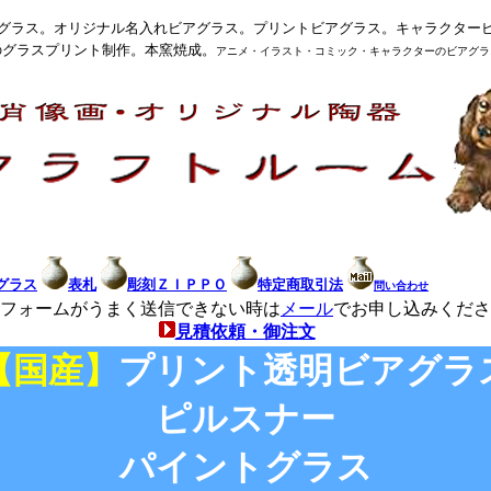
グラス。オリジナル名入れビアグラス。プリントビアグラス。キャラクター
のグラスプリント制作。本窯焼成。
アニメ・イラスト・コミック・キャラクターのビアグラ
グラス
表札
彫刻ＺＩＰＰＯ
特定商取引法
問い合わせ
フォームがうまく送信できない時は
メール
でお申し込みくださ
見積依頼・御注文
【国産】
プリント透明ビアグラ
ピルスナー
パイントグラス