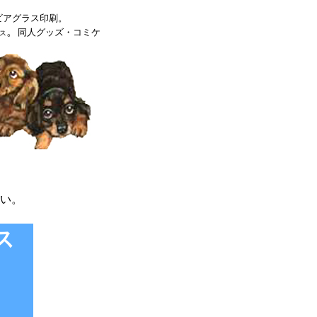
ビアグラス印刷。
。
同人グッズ・コミケ
ス
い。
ス