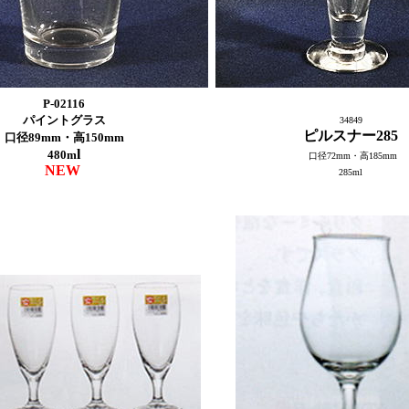
P-02116
パイントグラス
34849
ピルスナー285
口径89mm・高150mm
l
480m
口径72mm・高185mm
NEW
285ml