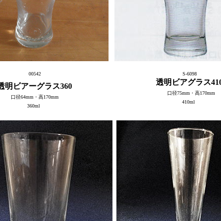
00542
S-6098
透明ビアグラス41
透明ビアーグラス360
口径75mm・高170mm
口径64mm・高170mm
410ml
360ml