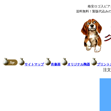
格安ロゴ入ビア
送料無料！製版代込み
サイトマップ
肖像画
オリジナル陶器
プリント
注文