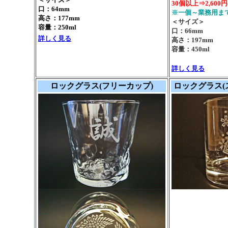
30個以上⇒2,600円
口：64mm
※一個～業務用ま
高さ：177mm
＜サイズ＞
容量：250ml
口：66mm
詳しく見る
高さ：197mm
容量：450ml
詳しく見る
ロックグラス(フリーカップ)
ロックグラス(