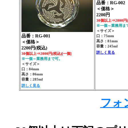
品番：RG-002
＜価格＞
2200円
30個以上⇒2000円
※一個～業務用ま
＜サイズ＞
品番：RG-001
口：75mm
高さ：81mm
＜価格＞
容量：245ml
2200円(税込)
詳しく見る
30個以上⇒2000円(税込)
[一個]
※一個～業務用まで可。
＜サイズ＞
口：84mm
高さ：86mm
容量：285ml
詳しく見る
フォ