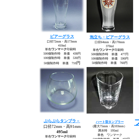
ビアーグラス
泡立ち・ビアーグラス
口径72mm・高173mm
口径64mm・高170mm
410ml
370ml
単色
ワンマーク
印刷時
単色
ワンマーク
印刷時
500個制作時 単価 438円
500個制作時 単価 477円
100個制作時 単価 530円
100個制作時 単価 590円
円
50個制作時 単価 760円
50個制作時 単価 710
ぶらぶらタンブラ－
ハート型タンブラー
口径72mm・高91mm
(最大75mm・高103mm）
満水時 195ml
495ml
単色 ワンマーク
単色
ワンマーク
印刷時