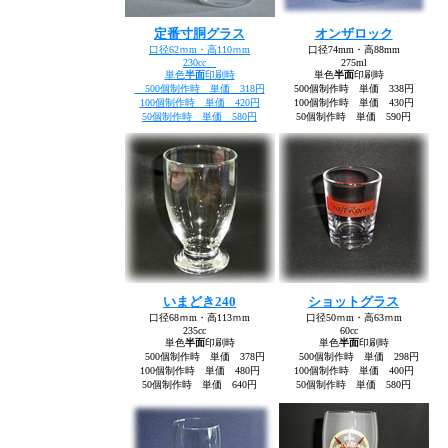
定番寸胴グラス
オンザロック
口径62ｍm・高110ｍm
口径74mm・高88mm
230cc
275ml
単色
半面
印刷時
単色
半面
印刷時
500個制作時 単価 318円
500個制作時 単価 338円
100個制作時 単価 420円
100個制作時 単価 430円
50個制作時 単価 580円
50個制作時 単価 590円
いまどき240
ショットグラス
口径68ｍm・高113ｍm
口径50ｍm・高63ｍm
235cc
60cc
単色
半面
印刷時
単色
半面
印刷時
500個制作時 単価 378円
500個制作時 単価 298円
100個制作時 単価 480円
100個制作時 単価 400円
50個制作時 単価 640円
50個制作時 単価 580円