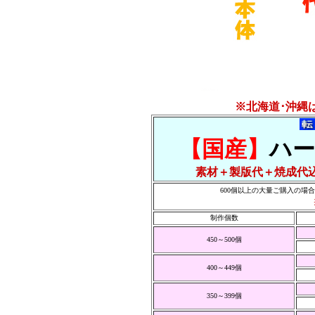
※北海道･沖縄
【国産】
ハ
素材＋製版代＋焼成代
600個以上の大量ご購入の場
制作個数
450～500個
400～449個
350～399個