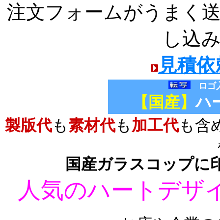
注文フォームがうまく
し込
見積依
ロゴ
【国産】
ハ
製版代
も
素材代
も
加工代
も含
国産ガラスコップ
に
人気のハートデザ