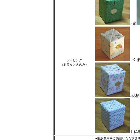
a緑
cく
ラッピング
（必要なときのみ）
e花柄
ｆ仏
■製版費用をご負担いただきま