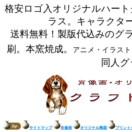
格安ロゴ入オリジナルハート
ラス。キャラクタ
送料無料！製版代込みのグ
刷。本窯焼成。
アニメ・イラスト
同人グ
サイトマップ
肖像画
オリジナル陶器
プリント