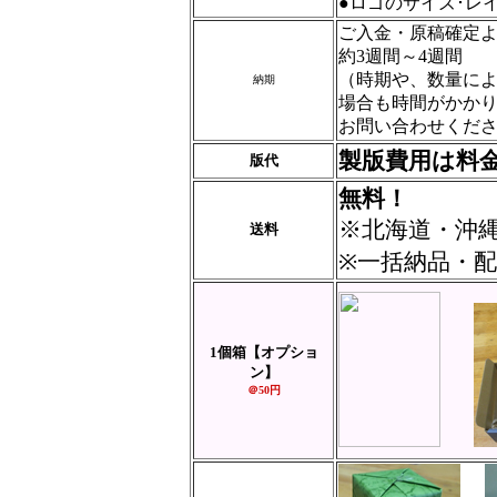
●ロゴのサイズ･レ
ご入金・原稿確定
約3週間～4週間
（時期や、数量に
納期
場合も時間がかか
お問い合わせくだ
製版費用は料
版代
無料！
※北海道・沖縄
送料
※一括納品・
1個箱
【オプショ
ン】
＠50円