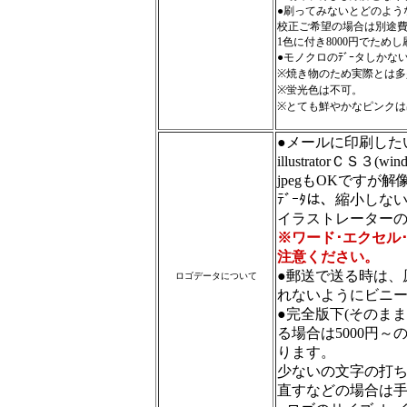
●刷ってみないとどのよう
校正ご希望の場合は別途
1色に付き8000円でため
●モノクロのﾃﾞｰタしか
※焼き物のため実際とは
※蛍光色は不可。
※とても鮮やかなピンクは
●メールに印刷した
illustratorＣＳ３(
jpegもOKですが
ﾃﾞｰﾀは、縮小し
イラストレーター
※ワード･エクセル
注意ください。
●郵送で送る時は、
ロゴデータについて
れないようにビニ
●完全版下(そのま
る場合は5000円
ります。
少ないの文字の打
直すなどの場合は