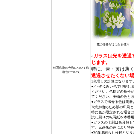
花の部分だけに白を使用
ガラスは光を透過
○
じます。
転写印刷の色数について印
特に、青・黄は薄
刷色について
透過させたくない場
1色増しの計算になります
●ﾃﾞｰタに近い色で印刷
ください。色指定の番号
てください。実物の色と
●ガラスで出せる色は陶器
※焼き物のため紙の印刷
特に色が限定される場合
試し刷りの転写紙を本番
●ガラスの印刷は色分解も
す。元画像の色により特
●写真印刷もも分解となり