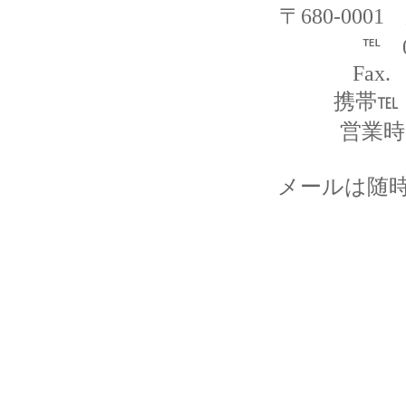
〒680-000
℡ 0
Fax.
携帯℡ 0
営業時間
メールは随