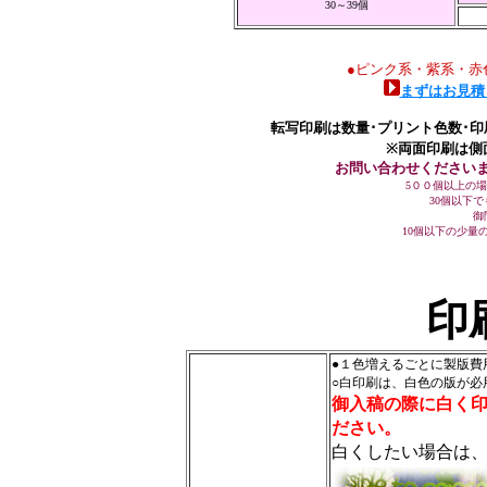
30～39個
●ピンク系・紫系・赤
まずはお見積
転写印刷は数量･プリント色数･
※両面印刷は側
お問い合わせください
5００個以上の
30個以下
御
10個以下の少量
印
●１色増えるごとに製版費
○白印刷は、白色の版が必
御入稿の際に白く
ださい。
白くしたい場合は