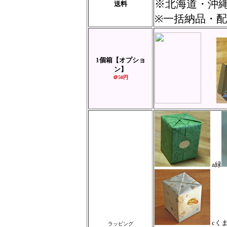
※北海道・沖縄
送料
※一括納品・
1個箱
【オプショ
ン】
＠50円
a緑
cく
ラッピング