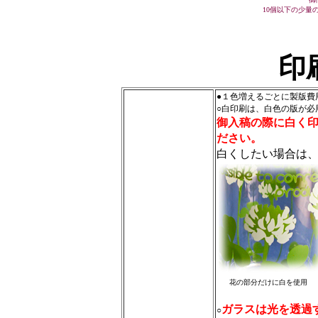
10個以下の少量
印
●１色増えるごとに製版費
○白印刷は、白色の版が必
御入稿の際に白く
ださい。
白くしたい場合は
花の部分だけに白を使用
ガラスは光を透過
○