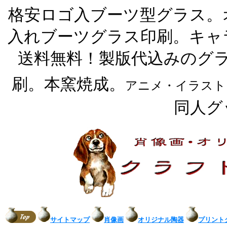
格安ロゴ入ブーツ型グラス。
入れブーツグラス印刷。キャ
送料無料！製版代込みのグ
刷。本窯焼成。
アニメ・イラスト
同人グ
サイトマップ
肖像画
オリジナル陶器
プリント