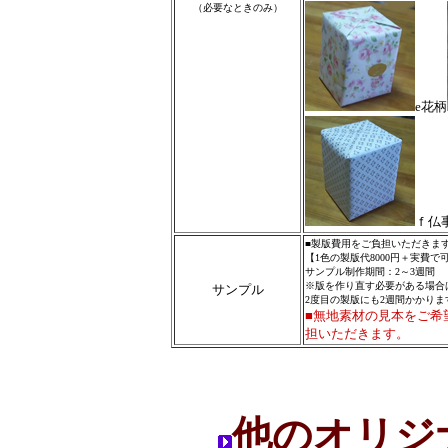
（必要なときのみ）
e花柄
ｆ仏
■製版費用をご負担いただきま
【1色の製版代8000円＋実費
サンプル制作期間：2～3週間
※版を作り直す必要がある場合
サンプル
2度目の製版にも2週間かかりま
■無地素材の見本をご希
担いただきます。
他のオリジ