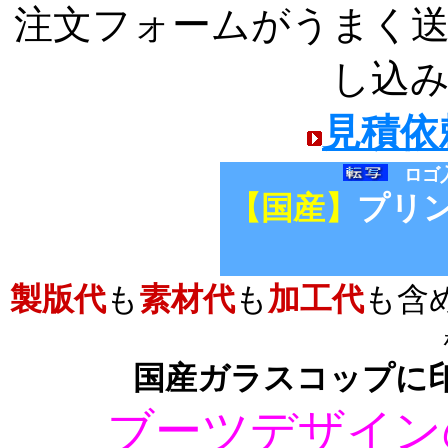
注文フォームがうまく
し込
見積依
ロゴ
【国産】
プリ
製版代
も
素材代
も
加工代
も含
国産ガラスコップ
に
ブーツデザイン