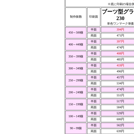
※底に印刷の場合側
ブーツ型グラ
制作個数
印刷面
230
単色ワンマーク単価
半面
394円
450～500個
両面
471円
半面
397円
400～449個
両面
474円
半面
408円
350～399個
両面
485円
半面
419円
300～349個
両面
496円
半面
457円
250～299個
両面
534円
半面
474円
200～249個
両面
551円
半面
517円
150～199個
両面
584円
半面
529円
100～149個
両面
606円
半面
562円
90～99個
両面
639円