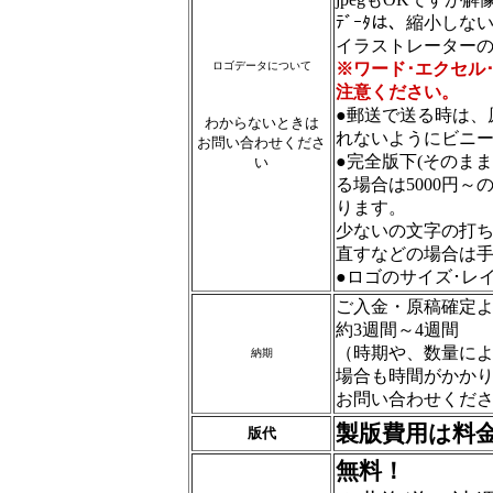
ﾃﾞｰﾀは、縮小し
イラストレーター
ロゴデータについて
※ワード･エクセル
注意ください。
●郵送で送る時は、
わからないときは
れないようにビニ
お問い合わせくださ
●完全版下(そのま
い
る場合は5000円
ります。
少ないの文字の打
直すなどの場合は
●ロゴのサイズ･レ
ご入金・原稿確定
約3週間～4週間
（時期や、数量に
納期
場合も時間がかか
お問い合わせくだ
製版費用は料
版代
無料！