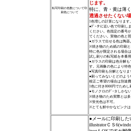
じます。
転写印刷の色数について印
特に、青・黄は薄
刷色について
透過させたくない場
1色増しの計算になります
●ﾃﾞｰタに近い色で印刷
ください。色指定の番号
てください。実物の色と
●ガラスで出せる色は陶器
※焼き物のため紙の印刷
特に色が限定される場合
試し刷りの転写紙を本番
●ガラスの印刷は色分解も
す。元画像の色により特
●写真印刷も分解となりま
●刷ってみないとどのよう
校正ご希望の場合は別途
1色に付き8000円でため
●モノクロのﾃﾞｰタしか
※焼き物のため実際とは
※蛍光色は不可。
※とても鮮やかなピンクは
●メールに印刷した
illustratorＣＳ6(w
jpegもOKですが