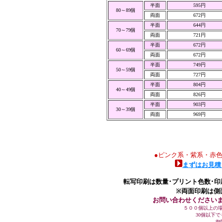
半面
595円
80～89個
両面
672円
半面
644円
70～79個
両面
721円
半面
672円
60～69個
両面
672円
半面
749円
50～59個
両面
727円
半面
804円
40～49個
両面
826円
半面
903円
30～39個
両面
969円
●ピンク系・紫系・赤
まずはお見積
転写印刷は数量･プリント色数･
※両面印刷は側
お問い合わせください
５００個以上の
30個以下
御