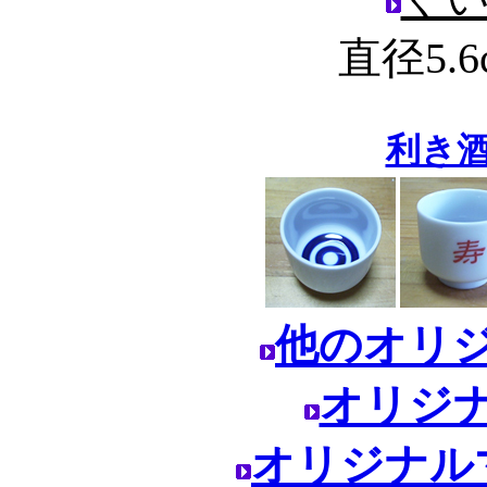
直径5.6
利き
他のオリ
オリジ
オリジナル