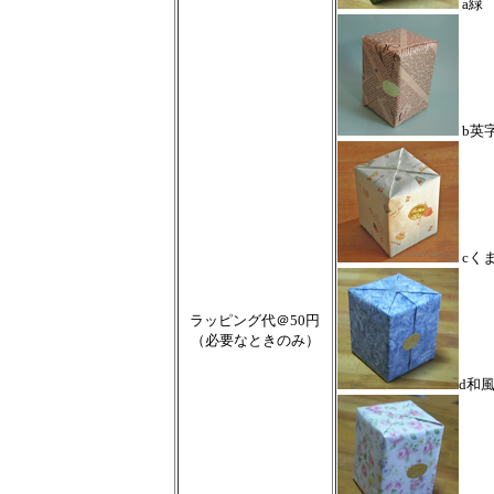
a緑
b英
cく
ラッピング代＠50円
（必要なときのみ）
d和