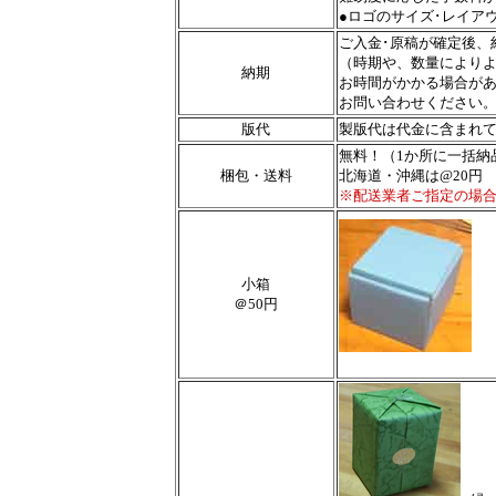
●ロゴのサイズ･レイア
ご入金･原稿が確定後、
（時期や、数量により
納期
お時間がかかる場合が
お問い合わせください
版代
製版代は代金に含まれ
無料！
（1か所に一括納
梱包・送料
北海道・沖縄は@20円
※配送業者ご指定の場
小箱
＠50円