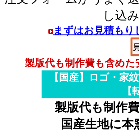
し込
まずはお見積もり
製版代も制作費も含めた
【国産】
ロゴ・家紋
【
製版代も制作
国産生地に本