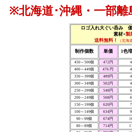
※北海道･沖縄・一部離
ロゴ入れ大ぐい呑み 
素材+
製
送料無料！
（北海
制作個数
単価
1色
450～500個
472円
400～449個
476 円
350～399個
489円
300～349個
502円
250～299個
548円
200～249個
568円
150～199個
620円
100～149個
634円
90～99個
674円
1
80～89個
714円
1