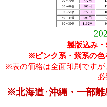
70～79個
772円
1
60～69個
806円
1
50～59個
872円
1
40～49個
991円
2
30～39個
1162円
3
20
製版込み・
※ピンク系・紫系の色
※表の価格は全面印刷ですが
必
※北海道･沖縄・一部離