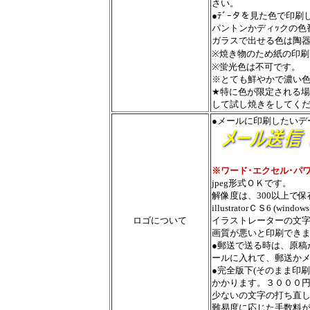
さい。
●ﾃﾞｰタを見た色で印
パントンかディｯクの色
ガラスで出せる色は陶
※焼き物のため紙の印刷
※蛍光色は不可です。
※とても鮮やかで濃い
★特に色が限定される
して試し焼きをしてく
●メールに印刷したいデ
※ワード･エクセル･パ
jpeg形式ＯＫです。
解像度は、300以上で
illustratorＣＳ6 (wind
ロゴについて
イラストレーターの文
画質が悪いと印刷でき
●郵送で送る時は、原稿
ールに入れて、郵送か
●完全版下(そのまま印
かかります。３０００
少ないの文字の打ち直
難易度に応じた手数料