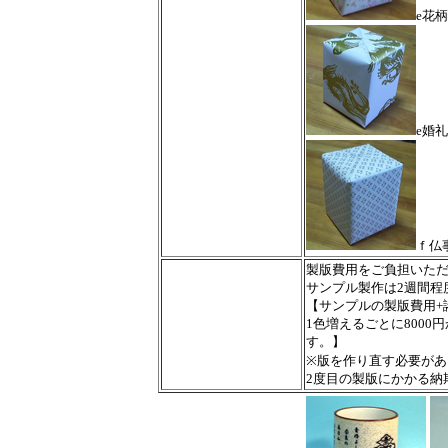
e花柄
e婚
ｆ仏
製版費用をご負担いた
サンプル製作は2週間程
【サンプルの製版費用+諸
1色増えるごとに800
す。】
※版を作り直す必要があ
2度目の製版にかかる納