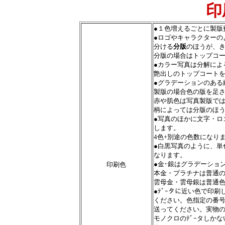
印
●１色増えるごとに製版
●ロゴやキャラクターの
分ける
分版
のほうが、
分版の場合はトップコ
●カラー写真は分解によ
艶出しのトップコート
●グラデーションのある
製版の場合色の版を足
赤や肌色は写真製版で
柄によっては分版のほ
●写真のほかに文字・ロ
します。
4色+別途の色数になり
●白黒写真のように、単
なります。
●金･銀はグラデーショ
印刷色
本金・プラチナは普通
雲母金・雲母銀は普通
●ﾃﾞｰタに近い色で印
ください。色指定の番
送ってください。実物
モノクロのﾃﾞｰタしか