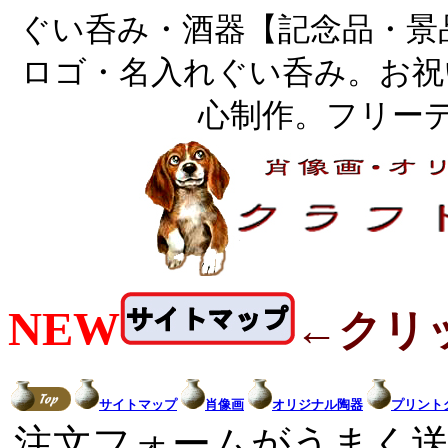
ぐい呑み・酒器【記念品・景
ロゴ・名入れぐい呑み。お祝
心制作。フリー
NEW
←クリ
サイトマップ
肖像画
オリジナル陶器
プリント
注文フォームがうまく