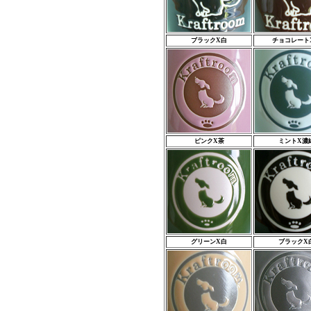
ブラックX白
チョコレート
ピンクX茶
ミントX濃
グリーンX白
ブラックX