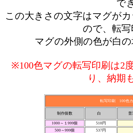
で
この大きさの文字はマグがカ
ので、転写
マグの外側の色が白の
※100色マグの転写印刷は
り、納期
転写印刷 100色
制作個数
白
普
1000～１999個
510円
500～999個
537円