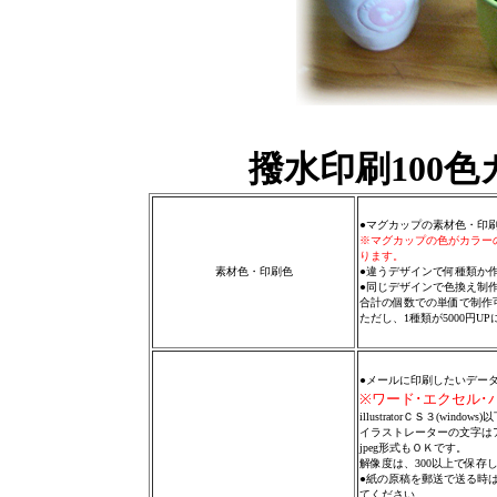
撥水印刷100
●マグカップの素材色・印
※マグカップの色がカラー
ります。
素材色・印刷色
●違うデザインで何種類か
●同じデザインで色換え制
合計の個数での単価で制作
ただし、1種類が5000円U
●メールに印刷したいデー
※ワード･エクセル
illustratorＣＳ３(windows
イラストレーターの文字は
j
peg形式もＯＫです。
解像度は、300以上で保存
●紙の原稿を郵送で送る時
てください