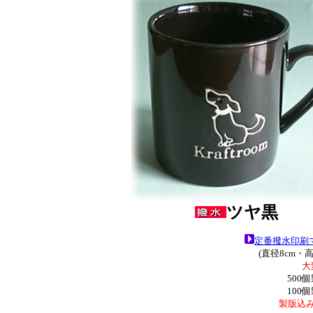
ツヤ黒
定番撥水印刷
(直径8cm・高
大
500
100
製版込