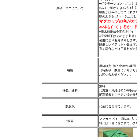
●グラデーション・ボカシ
●あまり細かすぎる柄は印
原稿・ロゴについて
釉薬がはみ出してつぶれま
線の太さを1.5ｍｍ以上に
マグカップの色がカ
本体を白くするか、
●撥水印刷は全面印刷でも
●完全版下はそのまま製版
易度によりお見積りします
簡単なレイアウトや数文字
直す場合などは手数料が必
原稿確定･御入金後約3週間
納期
（時期や、数量によりより
お問い合わせください。
無料
梱包・送料
北海道・沖縄は@２0円か
配送業者をご指定の場合差
製版代
代金に含まれています。
マグカップは、1個箱に入
1個箱
箱代は代金に含まれていま