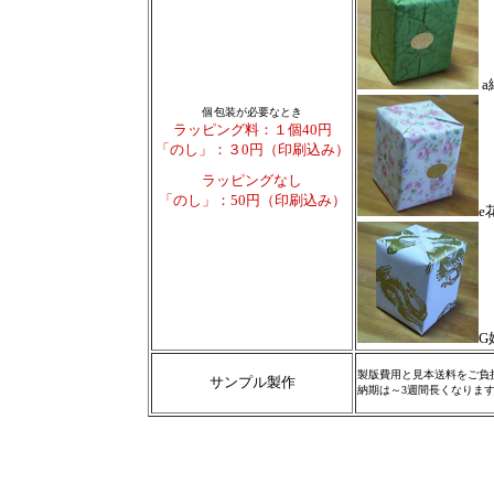
a
個包装が必要なとき
ラッピング料：１個40円
「のし」：３0円（印刷込み
）
ラッピングなし
「のし」：50円（印刷込み
）
e
G
製版費用と見本送料をご負
サンプル製作
納期は～3週間長くなりま