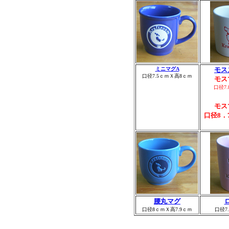
ミニマグA
モス
口径7.5ｃｍＸ高8ｃｍ
モス
口径7
モス
口径8．
腰
丸マグ
口径8ｃｍＸ高7.9ｃｍ
口径7