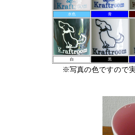
水色
青
白
黒
※写真の色ですので