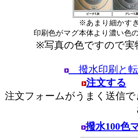
ピーチX灰
グレーX
※あまり細かす
印刷色がマグ本体より濃い色
※
写真の色ですので実
撥水印刷と転
注文する
注文フォームがうまく送信で
撥水100