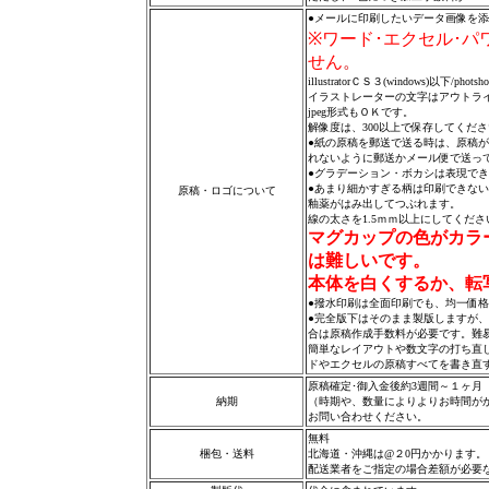
●メールに印刷したいデータ画像を
※ワード･エクセル･
せん
。
illustratorＣＳ３(windows)以下/pho
イラストレーターの文字はアウトラ
jpeg形式もＯＫです。
解像度は、300以上で保存してくだ
●紙の原稿を郵送で送る時は、原稿
れないように郵送かメール便で送っ
●グラデーション・ボカシは表現で
●あまり細かすぎる柄は印刷できな
原稿・ロゴについて
釉薬がはみ出してつぶれます。
線の太さを1.5ｍｍ以上にしてくださ
マグカップの色がカラ
は難しいです。
本体を白くするか、転
●撥水印刷は全面印刷でも、均一価
●完全版下はそのまま製版しますが
合は原稿作成手数料が必要です。難
簡単なレイアウトや数文字の打ち直
ドやエクセルの原稿すべてを書き直
原稿確定･御入金後約3週間～１ヶ月
納期
（時期や、数量によりよりお時間が
お問い合わせください。
無料
梱包・送料
北海道・沖縄は@２0円かかります。
配送業者をご指定の場合差額が必要