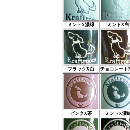
ミントX濃緑
ミントX白
ブラックX白
チョコレート
ピンクX茶
ミントX濃