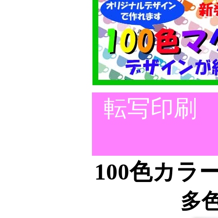
転写印刷 
100色カラ
多