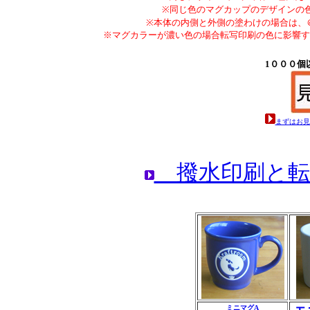
※同じ色のマグカップのデザインの
※本体の内側と外側の塗わけの場合は、＠
※マグカラーが濃い色の場合転写印刷の色に影響す
1０００個以
まずはお見
撥水印刷と転
ミニマグA