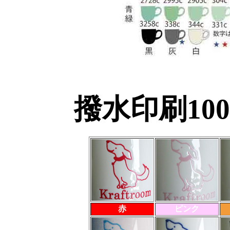
撥水印刷10
赤
ピンク