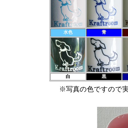
水色
青
白
黒
※写真の色ですので