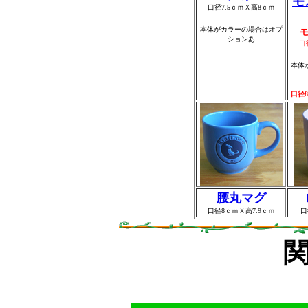
モ
口径7.5ｃｍＸ高8ｃｍ
本体がカラーの場合はオプ
ションあ
口
本体
口径
腰
丸マグ
口径8ｃｍＸ高7.9ｃｍ
口