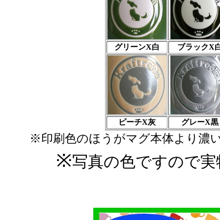
グリーンX白
ブラックX
ピーチX灰
グレーX黒
※印刷色のほうがマグ本体より濃
※
写真の色ですので実