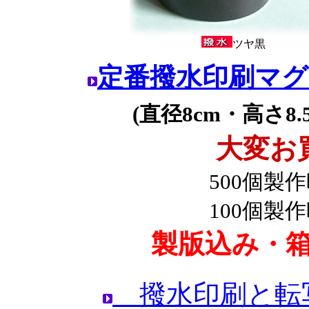
ツヤ黒
定番撥水印刷マグ
(直径8cm・高さ8.
大変お
500個製
100個製
製版込み
・
撥水印刷と転