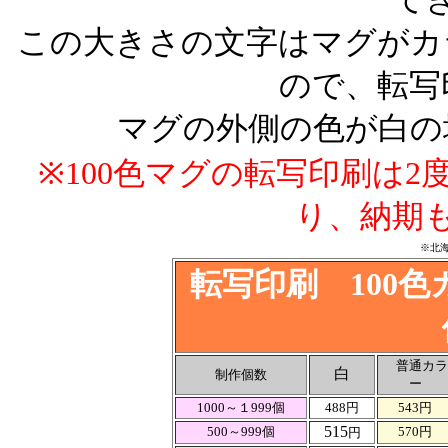
この大きさの文字はマグがカ
ので、転写
マグの外側の色が白の
※100色マグの転写印刷は
り、納期
※北
転写印刷 100
普通カラ
白
制作個数
ー
1000～１999個
488円
543円
515
500～999個
570円
円