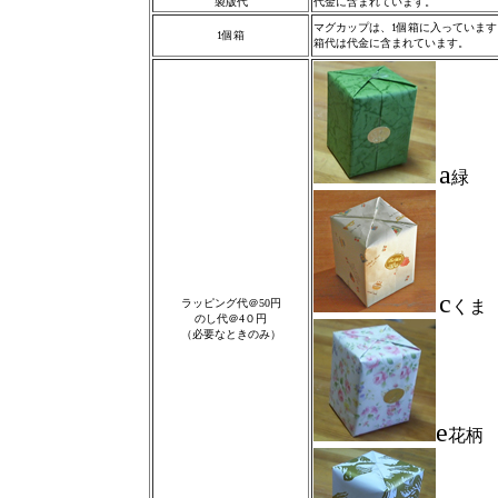
製版代
代金に含まれています。
マグカップは、1個箱に入っています
1個箱
箱代は代金に含まれています。
a
緑
c
ラッピング代＠50円
くま
のし代＠4０円
（必要なときのみ）
e
花柄