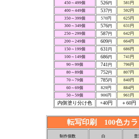
526
450～499個
581円
円
537
400～449個
592円
円
350～399個
570円
625円
576
300～349個
631円
円
587
250～299個
642円
円
609
200～249個
664円
円
631
150～199個
686円
円
686
100～149個
741円
円
741
90～99個
796円
円
752
80～89個
807円
円
785
70～79個
840円
円
60～69個
829円
884円
50～59個
906円
961円
内側塗り分け色
+40円
＋60円
転写印刷 100色カ
制作個数
白
普