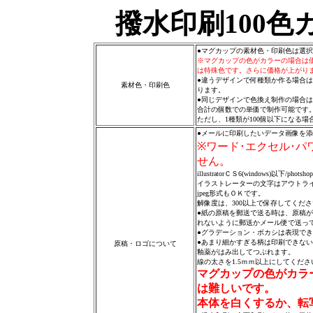
撥水印刷100
●マグカップの素材色・印刷色は選
※マグカップの色がカラーの場合は
は特殊色です。さらに価格が上がり
●違うデザインで何種類か作る場合
素材色・印刷色
ります。
●同じデザインで色換え制作の場合は
合計の個数での単価で制作可能です
ただし、1種類が100個以下になる場
●メールに印刷したいデータ画像を
※ワード･エクセル･
せん
。
illustratorＣＳ6(windows)以下/phot
イラストレーターの文字はアウトラ
jpeg形式もＯＫです。
解像度は、300以上で保存してくだ
●紙の原稿を郵送で送る時は、原稿
れないように郵送かメール便で送っ
●グラデーション・ボカシは表現で
●あまり細かすぎる柄は印刷できな
原稿・ロゴについて
釉薬がはみ出してつぶれます。
線の太さを1.5ｍｍ以上にしてくださ
マグカップの色がカラ
は難しいです。
本体を白くするか、転