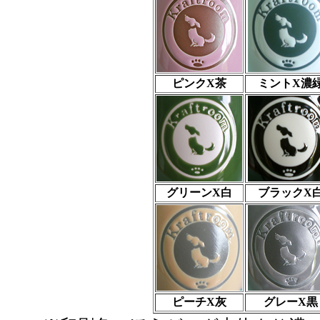
ピンクX茶
ミントX濃
グリーンX白
ブラックX
ピーチX灰
グレーX黒