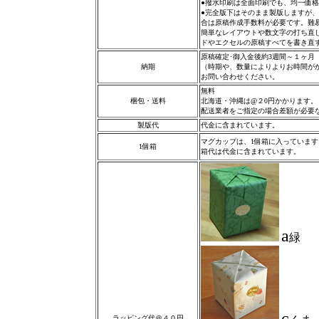
●撥水印刷は全面印刷でも、均一価
●完全版下はそのまま製版しますが
合は原稿作成手数料が必要です。難
簡単なレイアウトや数文字の打ち直
ドやエクセルの原稿すべてを書き直
原稿確定･御入金後約3週間～１ヶ月
納期
（時期や、数量によりよりお時間が
お問い合わせください。
無料
梱包・送料
北海道・沖縄は@２0円かかります。
配送業者をご指定の場合差額が必要
製版代
代金に含まれています。
マグカップは、1個箱に入っています
1個箱
箱代は代金に含まれています。
a
緑
c
ラッピング代＠４０円