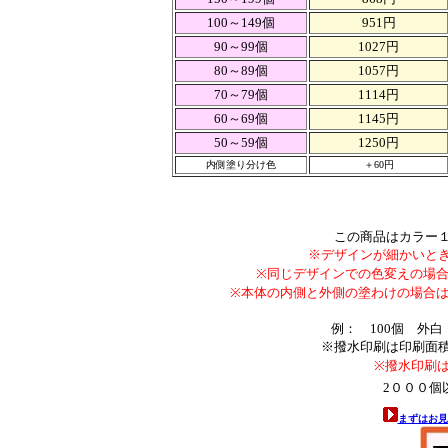
100～149個
951円
90～99個
1027円
80～89個
1057円
70～79個
1114円
60～69個
1145円
50～59個
1250円
内側塗り分け色
＋60円
この商品はカラー１
※デザインが細かいと
※同じデザインでの色変えの場合、
※本体の内側と外側の塗わけの場合は
例： 100個 外白 
※撥水印刷は印刷面
※撥水印刷
2０００個以
まずはお見