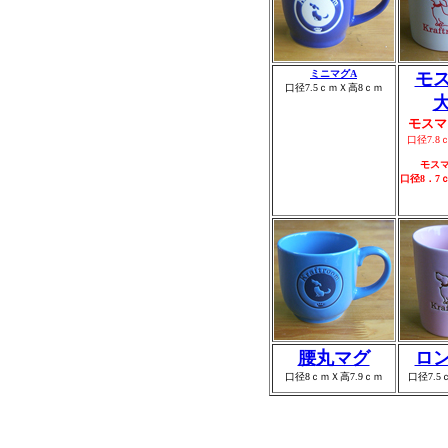
ミニマグA
モ
口径7.5ｃｍＸ高8ｃｍ
モスマ
口径7.8
モス
口径8．7
腰
丸マグ
ロ
口径8ｃｍＸ高7.9ｃｍ
口径7.5