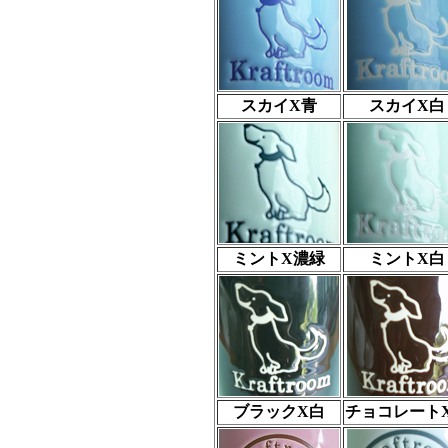
スカイX青
スカイX白
ミントX濃緑
ミントX白
ブラックX白
チョコレート