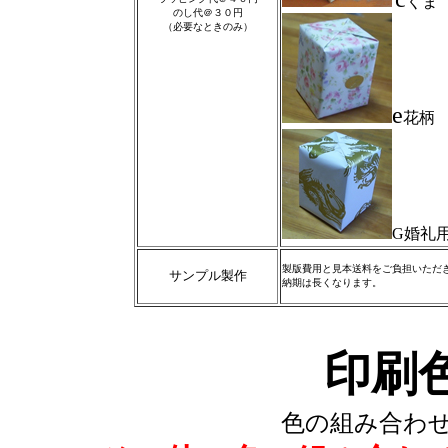
くま
のし代＠３０円
（必要なときのみ）
e
花柄
G婚礼
製版費用と見本送料をご負担いただ
サンプル製作
納期は長くなります。
印刷
色の組み合わ