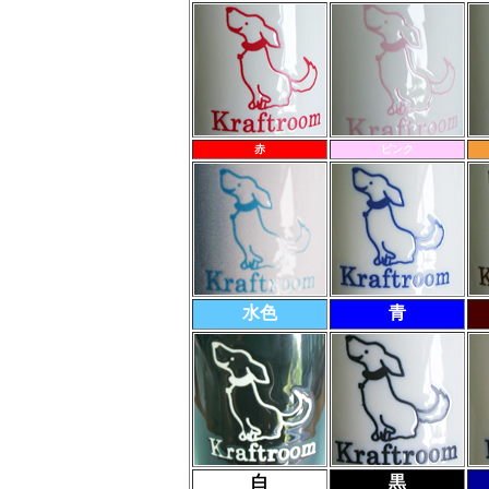
赤
ピンク
水色
青
白
黒