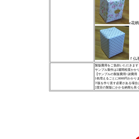
e花柄
ｆ仏
製版費用をご負担いただきます
サンプル製作は2週間程度かか
【サンプルの製版費用+諸費用 1
1色増えるごとに8000円かか
※版を作り直す必要がある場合
2度目の製版にかかる納期も長