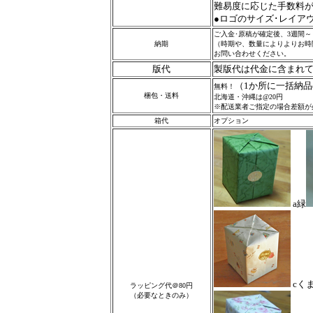
難易度に応じた手数料
●ロゴのサイズ･レイア
ご入金･原稿が確定後、3週間～
納期
（時期や、数量によりよりお時
お問い合わせください。
版代
製版代は代金に含まれ
（1か所に一括納
無料！
梱包・送料
北海道・沖縄は@20円
※配送業者ご指定の場合差額が
箱代
オプション
a緑
cく
ラッピング代＠80円
（必要なときのみ）