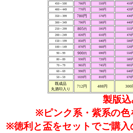
450～500
766円
550円
410
400～449
770円
560円
420
780円
350～399
570円
430
300～349
790円
580円
440
805
250～299
595円
555
円
200～249
820円
610円
470
150～199
850円
640円
500
100～149
870円
660円
520
900
90～99
690円
550
円
80～89
930円
720円
580
70～79
965円
745円
605
60～69
990円
780円
640
50～59
1020円
810円
670
既成品
712円
488円
300
丸酒印入り
製版込
※ピンク系・紫系の色
※徳利と盃をセットでご購入