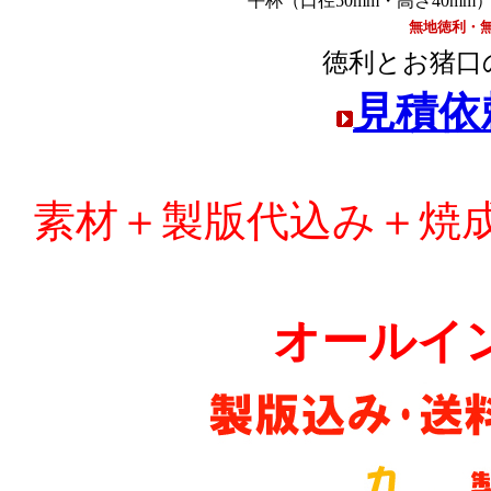
平杯（口径50mm・高さ40mm
無地徳利・
徳利とお猪口
見積依
素材＋製版代込み＋焼
オールイ