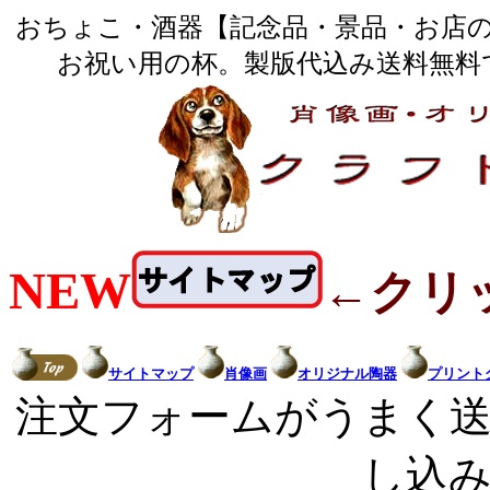
おちょこ・酒器【記念品・景品・お店
お祝い用の杯。製版代込み送料無料
NEW
←クリ
サイトマップ
肖像画
オリジナル陶器
プリント
注文フォームがうまく
し込