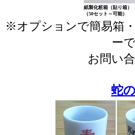
紙製化粧箱（貼り箱）
（50セット～可能）
※オプションで簡易箱
ー
お問い
蛇