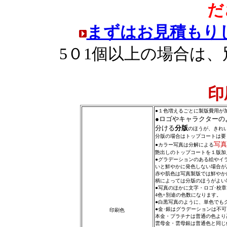
だ
まずはお見積もり
5０1個以上の場合は
印
●１色増えるごとに製版費用が
●ロゴやキャラクターの
分ける
分版
のほうが、きれ
分版の場合はトップコートは要
写真
●カラー写真は分解による
艶出しのトップコートを１版加
●グラデーションのある絵やイ
いと鮮やかに発色しない場合が
赤や肌色は写真製版では鮮やか
柄によっては分版のほうがよい
●写真のほかに文字・ロゴ･校
4色+別途の色数になります。
●白黒写真のように、単色でも
●金･銀はグラデーションは不
印刷色
本金・プラチナは普通の色より
雲母金・雲母銀は普通色と同じ