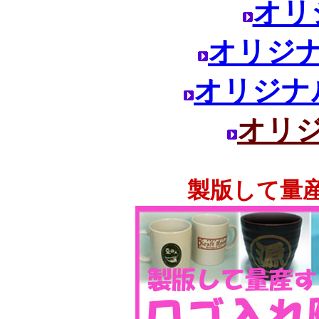
オリ
オリジ
オリジナ
オリ
製版して量