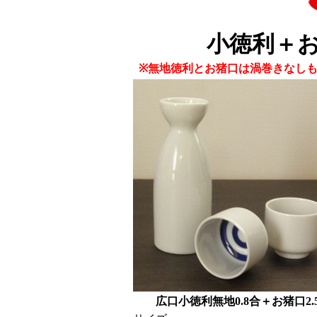
小徳利＋お
※無地徳利とお猪口は渦巻きなし
広口小徳利無地0.8合＋お猪口2.