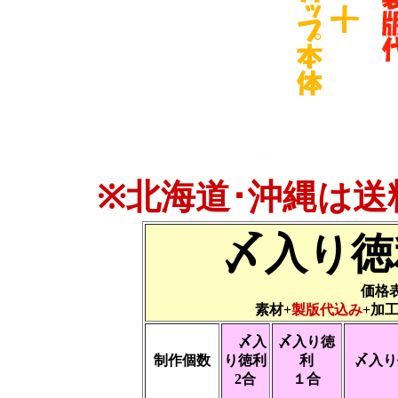
※北海道･沖縄は送
〆入り徳
価格
素材+
製版代込み
+加
〆入
〆入り徳
制作個数
り徳利
利
〆入り
2合
１合