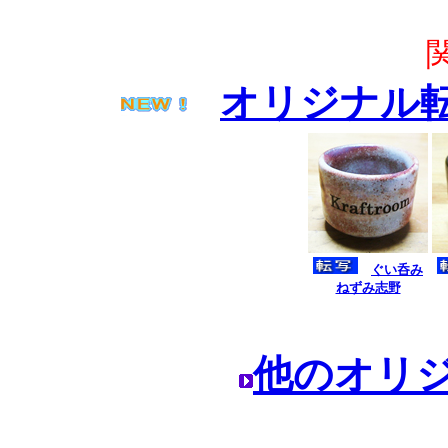
オリジナル
ぐい呑み
ねずみ志野
他のオリ