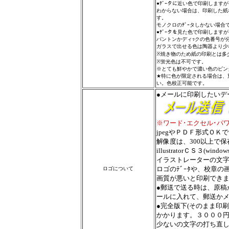
●ﾃﾞｰタに近い色で印刷しま
わからない場合は、印刷した紙
す。
モノクロのﾃﾞｰタしかない場
●ﾃﾞｰタを見た色で印刷します
パントンかディｯクの色番号が
ガラスで出せる色は陶器より少
※焼き物のため紙の印刷とは多
※蛍光色は不可です。
※とても鮮やかで濃い色のピン
★特に色が限定される場合は、
い。色校正可能です。
●メールに印刷したいデ
※ワード･エクセル･パ
jpegやＰＤＦ形式ＯＫ
解像度は、300以上で
illustratorＣＳ３(wind
イラストレーターの文
ロゴのﾃﾞｰﾀや、校章
ロゴについて
画質が悪いと印刷でき
●郵送で送る時は、原稿
ールに入れて、郵送か
●完全版下(そのまま印
かかります。３０００
少ないの文字の打ち直