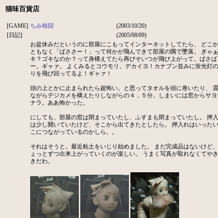
猫味百貨店
[GAME]
ちみ格闘
(2003/10/20)
[日記]
(2005/08/09)
お盆休みだというのに部屋にこもってインターネットしてたら、 どこ
ともなく「ばささー！」って何かが飛んできて部屋の隅で墜落。 ぎゃ
キ？ゴキなのか？って身構えてたら再びそいつが飛び上がって。ばさば
ー。ギャァ。 よくみるとコウモリ。デカイヨ！カナブン並みに蛍光灯
りを飛び回ってるよ！ギャァ！
頭の上とかに止まられたら超怖い。と思ってタオルを頭に巻いたり、 
ながらデジカメを構えたりしながらの４，５分。しまいには窓からサヨ
ナラ。ああ怖かった。
にしても、部屋の窓は閉まっていたし、ふすまも閉まっていたし。 押
は少し開いていたけど、そこから出てきたとしたら。 押入れはいった
こにつながっているのかしら。。
それはそうと。最近粘土をいじり始めました。 まだ完成品はないけど
ょっとずつ出来上がっていくのが楽しい。 うまく写真が取れなくてや
きだわ。