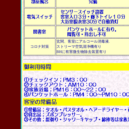
玄関、客室にアルコール消毒液.
コロナ対
策
ストリーマ空気清浄機有り
BHに有害微生物除去装置有り